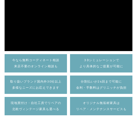
今なら無料コーディネート相談
３Dシミュレーションで
来店不要のオンライン相談も
より具体的なご提案が可能に
取り扱いブランド国内外30社以上
分割払いが24回まで可能に
多様なニーズにお応えできます
金利・手数料はグリニッチが負担
現地買付け・自社工房でリペアの
オリジナル無垢材家具は
北欧ヴィンテージ家具も選べる
リペア・メンテナンスサービスも