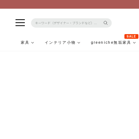
コ
ン
テ
ン
ツ
に
SALE
ス
家具
インテリア小物
greeniche無垢家具
キ
ッ
プ