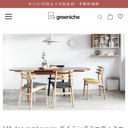
今だけ30回まで分割金利・手数料無料
コ
ン
テ
ン
ツ
に
ス
キ
ッ
プ
J48 dop tambourine ダイニングコーディネー