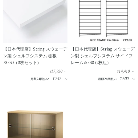
【日本代理店】String スウェーデ
【日本代理店】String スウェーデ
ン製 シェルフシステム 棚板
ン製 シェルフシステム サイドフ
78×30（3枚セット）
レーム75×30 (2枚組）
17,930
14,410
¥
¥
～
～
¥
747
¥
600
月額24回払い
～
月額24回払い
～