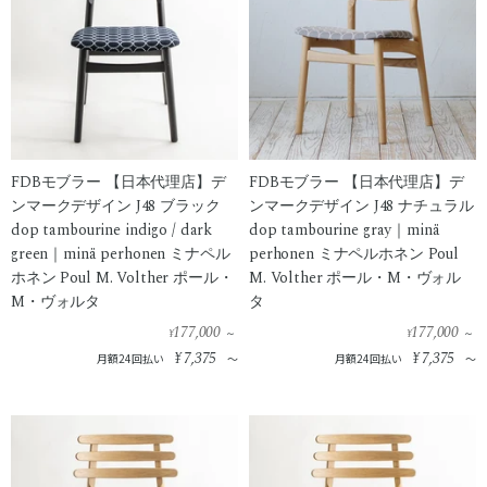
FDBモブラー 【日本代理店】デ
FDBモブラー 【日本代理店】デ
ンマークデザイン J48 ブラック
ンマークデザイン J48 ナチュラル
dop tambourine indigo / dark
dop tambourine gray｜minä
green｜minä perhonen ミナペル
perhonen ミナペルホネン Poul
ホネン Poul M. Volther ポール・
M. Volther ポール・M・ヴォル
M・ヴォルタ
タ
177,000
177,000
¥
¥
～
～
¥
7,375
¥
7,375
月額24回払い
～
月額24回払い
～