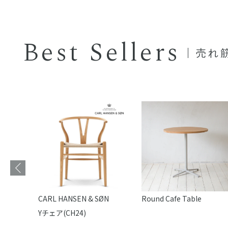
Best Sellers
売れ筋
e
CARL HANSEN & SØN
Round Cafe Table
Yチェア(CH24)