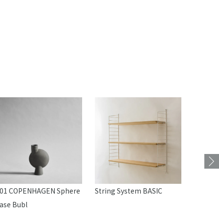
01 COPENHAGEN Sphere
String System BASIC
mina p
ase Bubl
ション