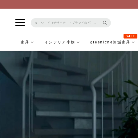
SALE
家具
インテリア小物
greeniche無垢家具
コ
ン
テ
ン
ツ
に
ス
キ
ッ
プ