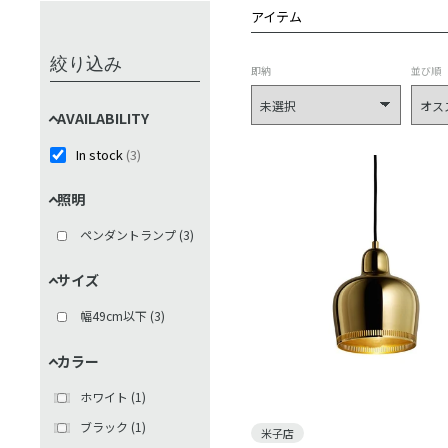
アイテム
絞り込み
即納
並び順
AVAILABILITY
In stock
(
3
)
照明
ペンダントランプ
(
3
)
サイズ
幅49cm以下
(
3
)
カラー
ホワイト
(
1
)
ブラック
(
1
)
米子店