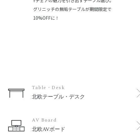
Yチェアの魅力を引き出すテーブル選び。
最
グリニッチの無垢テーブルが期間限定で
あな
10%OFFに！
Table・Desk
北欧テーブル・デスク
AV Board
北欧AVボード