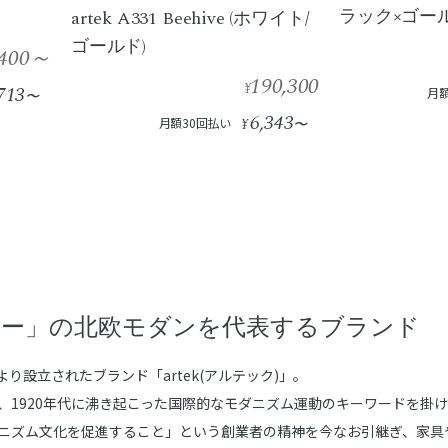
ラック×ゴール
artek A331 Beehive (ホワイト/
ゴールド)
400
～
190,300
¥
713
月額
〜
6,343
月額30回払い
¥
〜
ジー」の北欧モダンを代表するブランド
り設立されたブランド「artek(アルテック)」。
という、1920年代に沸き起こった国際的なモダニズム運動のキーワードを掛
ニズム文化を促進すること」という創業者の精神を今なお引継ぎ、家具