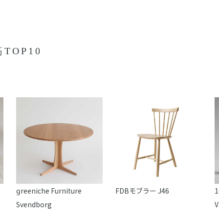
TOP10
reeniche Furniture
FDBモブラー J46
1
Svendborg
V