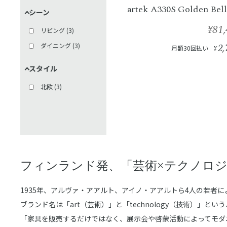
artek A330S Golden Bell
シーン
¥81,
リビング
(
3
)
2,
ダイニング
(
3
)
月額30回払い
¥
スタイル
北欧
(
3
)
フィンランド発、「芸術×テクノロ
1935年、アルヴァ・アアルト、アイノ・アアルトら4人の若者によ
ブランド名は「art（芸術）」と「technology（技術）」
「家具を販売するだけではなく、展示会や啓蒙活動によってモダ