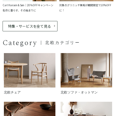
Carl Hansen & Søn｜20％OFFキャンペーン
対象のグリニッチ無垢が期間限定で10%OFF
名作と暮らす、その始まりに
に！
特集・サービスを全て見る
Category
北欧カテゴリー
北欧チェア
北欧ソファ・オットマン