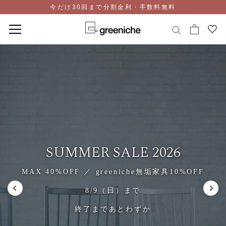
今だけ30回まで分割金利・手数料無料
コ
ン
テ
ン
ツ
に
ス
キ
ッ
プ
SUMMER SALE 2026
MAX 40%OFF ／ greeniche無垢家具10%OFF
8/9（日）まで
終了まであとわずか