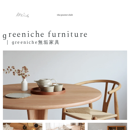
reeniche furniture
reeniche無垢家具