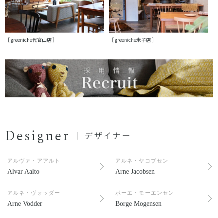
［ greeniche代官山店 ］
［ greeniche米子店 ］
Designer
デザイナー
アルヴァ・アアルト
アルネ・ヤコブセン
Alvar Aalto
Arne Jacobsen
アルネ・ヴォッダー
ボーエ・モーエンセン
Arne Vodder
Borge Mogensen