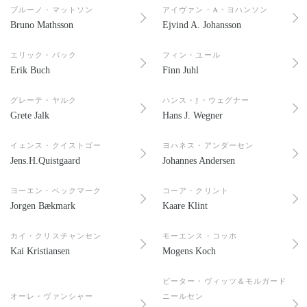
ブルーノ・マットソン
アイヴァン・A・ヨハンソン
Bruno Mathsson
Ejvind A. Johansson
エリック・バック
フィン・ユール
Erik Buch
Finn Juhl
グレーテ・ヤルク
ハンス・J・ウェグナー
Grete Jalk
Hans J. Wegner
イェンス・クイストゴー
ヨハネス・アンダーセン
Jens.H.Quistgaard
Johannes Andersen
ヨーエン・ベックマーク
コーア・クリント
Jorgen Bækmark
Kaare Klint
カイ・クリスチャンセン
モーエンス・コッホ
Kai Kristiansen
Mogens Koch
ピーター・ヴィッツ＆モルガード
オーレ・ヴァンシャー
ニールセン