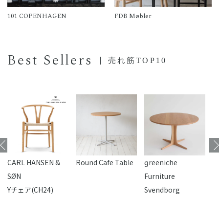
101 COPENHAGEN
FDB Møbler
Best Sellers
売れ筋TOP10
CARL HANSEN &
Round Cafe Table
reeniche
F
SØN
Furniture
Yチェア(CH24)
Svendborg