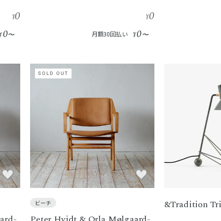
0
0
¥
¥
0
0
¥
〜
月額30回払い
¥
〜
SOLD OUT
&Tradition T
ビーチ
ard-
Peter Hvidt & Orla Mølgaard-