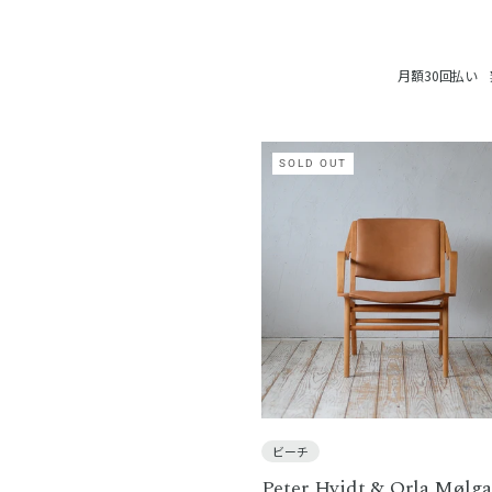
月額30回払い
SOLD OUT
ビーチ
Peter Hvidt & Orla Mølga