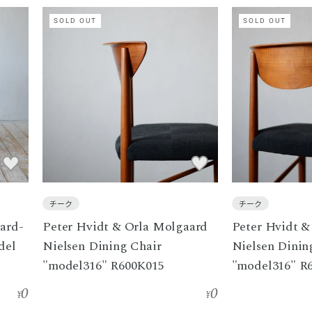
SOLD OUT
SOLD OUT
チーク
チーク
ard-
Peter Hvidt & Orla Molgaard
Peter Hvidt &
del
Nielsen Dining Chair
Nielsen Dinin
"model316" R600K015
"model316" R
0
0
¥
¥