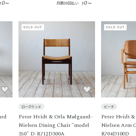
0
0
¥
〜
月額30回払い
¥
〜
SOLD OUT
SOLD OUT
ローズウッド
ビーチ
ard
Peter Hvidt & Orla Mølgaard-
Peter Hvidt &
Nielsen Dining Chair "model
Nielsen Arm C
350" D-R712D300A
R704D100D