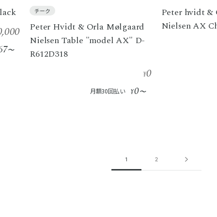
lack
Peter hvidt &
チーク
Nielsen AX C
Peter Hvidt & Orla Mølgaard
0,000
Nielsen Table "model AX" D-
67
〜
R612D318
0
¥
0
月額30回払い
¥
〜
1
2