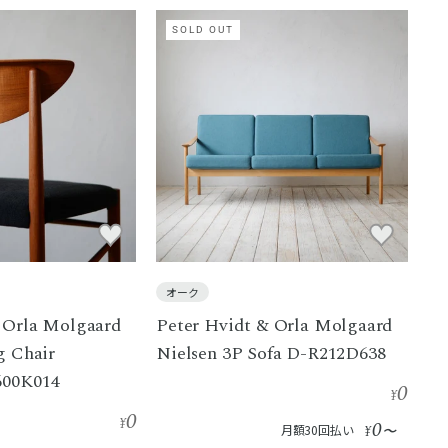
SOLD OUT
オーク
 Orla Molgaard
Peter Hvidt & Orla Molgaard
g Chair
Nielsen 3P Sofa D-R212D638
600K014
0
¥
0
¥
0
月額30回払い
¥
〜