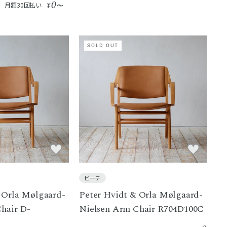
0
月額30回払い
¥
〜
SOLD OUT
ビーチ
 Orla Mølgaard-
Peter Hvidt & Orla Mølgaard-
hair D-
Nielsen Arm Chair R704D100C