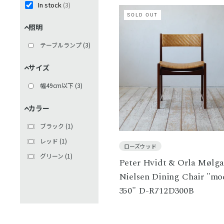
In stock
(
3
)
SOLD OUT
照明
テーブルランプ
(
3
)
サイズ
幅49cm以下
(
3
)
カラー
ブラック
(
1
)
レッド
(
1
)
ローズウッド
グリーン
(
1
)
Peter Hvidt & Orla Mølga
Nielsen Dining Chair "mo
350" D-R712D300B