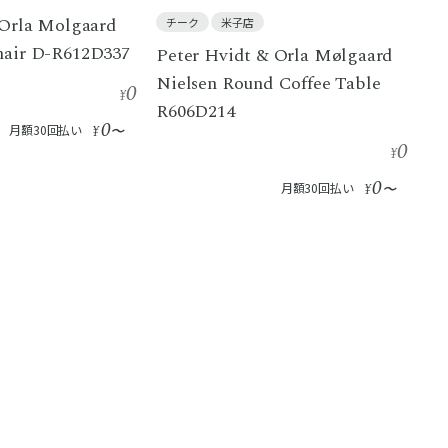
 Orla Molgaard
チーク
米子店
hair D-R612D337
Peter Hvidt & Orla Mølgaard
Nielsen Round Coffee Table
0
¥
R606D214
0
月額30回払い
¥
〜
0
¥
0
月額30回払い
¥
〜