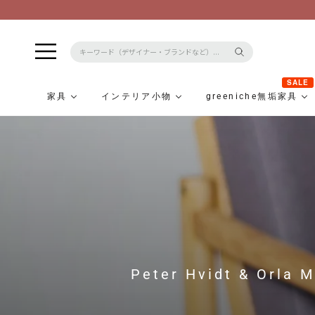
SALE
家具
インテリア小物
greeniche無垢家具
コ
ン
テ
ン
ツ
に
ス
キ
ッ
プ
Peter Hvidt & O