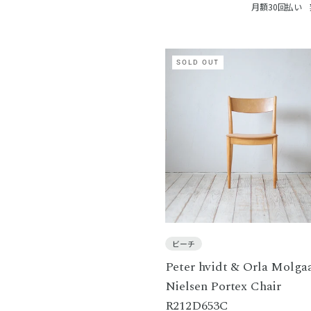
月額30回払い
SOLD OUT
ビーチ
Peter hvidt & Orla Molga
Nielsen Portex Chair
R212D653C