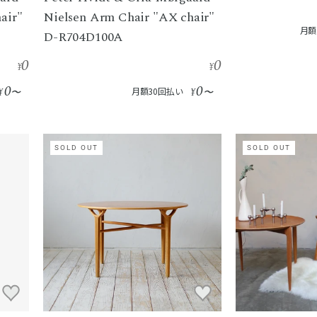
air"
Nielsen Arm Chair "AX chair"
月額
D-R704D100A
0
0
¥
¥
0
0
¥
〜
月額30回払い
¥
〜
SOLD OUT
SOLD OUT