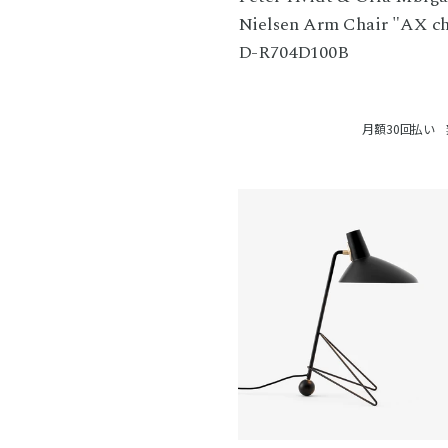
Nielsen Arm Chair "AX ch
D-R704D100B
月額30回払い