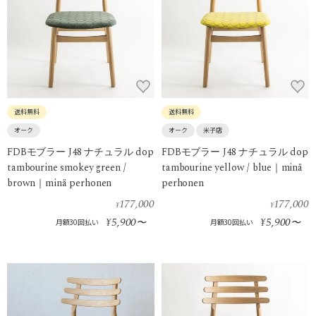
送料無料
送料無料
オーク
オーク
米子店
FDBモブラー J48 ナチュラル dop
FDBモブラー J48 ナチュラル dop
tambourine smokey green /
tambourine yellow / blue｜minä
brown｜minä perhonen
perhonen
177,000
177,000
¥
¥
5,900
5,900
¥
〜
¥
〜
月額30回払い
月額30回払い