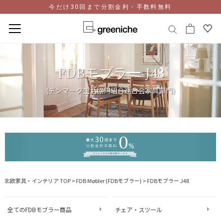
今だけ30回まで分割金利・手数料無料
コ
ン
FDBモブラー J48
テ
ン
ツ
(デンマーク生活協同組合連合会家具部門)
に
ス
キ
ッ
プ
北欧家具・インテリア TOP
>
FDB Møbler (FDBモブラー)
>
FDBモブラー J48
全てのFDBモブラー商品
チェア・スツール