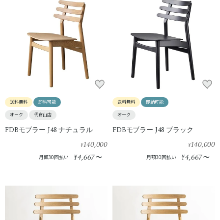
送料無料
即納可能
送料無料
即納可能
オーク
代官山店
オーク
FDBモブラー J48 ナチュラル
FDBモブラー J48 ブラック
140,000
140,000
¥
¥
4,667
4,667
¥
〜
¥
〜
月額30回払い
月額30回払い