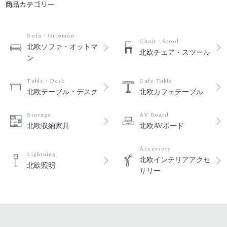
商品カテゴリー
Sofa・Ottoman
Chair・Stool
北欧ソファ・オットマ
北欧チェア・スツール
ン
Table・Desk
Cafe Table
北欧テーブル・デスク
北欧カフェテーブル
Storage
AV Board
北欧収納家具
北欧AVボード
Accessory
Lightning
北欧インテリアアクセ
北欧照明
サリー