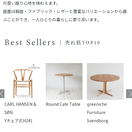
の良い座り心地を味わえます。
座面は板座・ファブリック・レザーと豊富なバリエーションから選
ぶことができ、一人ひとりの暮らしに寄り添います。
Best Sellers
売れ筋TOP10
CARL HANSEN &
Round Cafe Table
reeniche
F
SØN
Furniture
Yチェア(CH24)
Svendborg