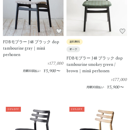
FDBモブラー J48 ブラック dop
送料無料
tambourine gray｜minä
オーク
perhonen
FDBモブラー J48 ブラック dop
177,000
¥
tambourine smokey green /
5,900
¥
〜
brown｜minä perhonen
月額30回払い
177,000
¥
5,900
¥
〜
月額30回払い
20%OFF
20%OFF