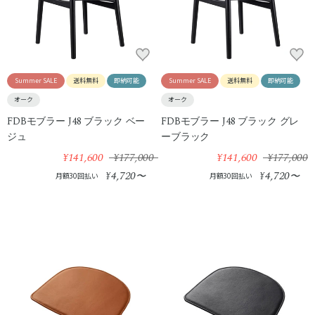
Summer SALE
送料無料
即納可能
Summer SALE
送料無料
即納可能
オーク
オーク
FDBモブラー J48 ブラック ベー
FDBモブラー J48 ブラック グレ
ジュ
ーブラック
¥141,600
¥177,000
¥141,600
¥177,000
4,720
4,720
¥
〜
¥
〜
月額30回払い
月額30回払い