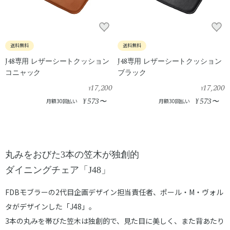
送料無料
送料無料
J48専用 レザーシートクッション
J48専用 レザーシートクッション
コニャック
ブラック
17,200
17,200
¥
¥
573
573
¥
〜
¥
〜
月額30回払い
月額30回払い
丸みをおびた3本の笠木が独創的
ダイニングチェア「J48」
FDBモブラーの2代目企画デザイン担当責任者、ポール・M・ヴォル
タがデザインした「J48」。
3本の丸みを帯びた笠木は独創的で、見た目に美しく、また背あたり