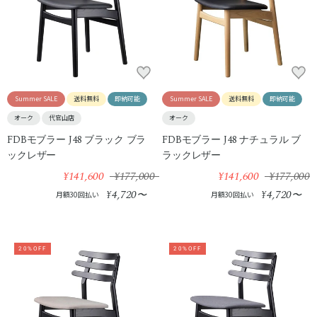
Summer SALE
送料無料
即納可能
Summer SALE
送料無料
即納可能
オーク
代官山店
オーク
FDBモブラー J48 ブラック ブラ
FDBモブラー J48 ナチュラル ブ
ックレザー
ラックレザー
¥141,600
¥177,000
¥141,600
¥177,000
4,720
4,720
¥
〜
¥
〜
月額30回払い
月額30回払い
20%OFF
20%OFF