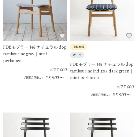
FDBモブラー J48 ナチュラル dop
送料無料
tambourine gray｜minä
オーク
perhonen
FDBモブラー J48 ナチュラル dop
177,000
¥
tambourine indigo / dark green｜
5,900
¥
〜
minä perhonen
月額30回払い
177,000
¥
5,900
¥
〜
月額30回払い