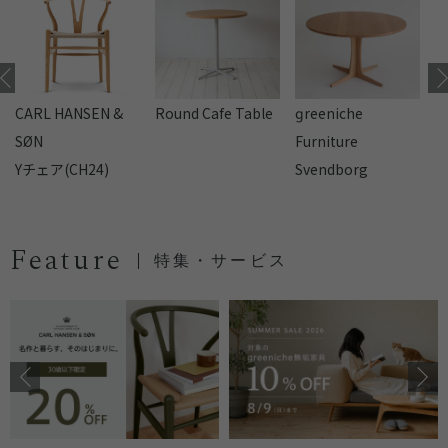
CARL HANSEN &
Round Cafe Table
reeniche
F
SØN
Furniture
Yチェア(CH24)
Svendborg
Feature
特集・サービス