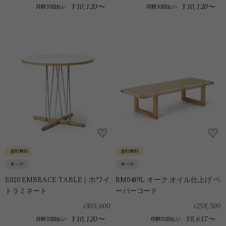
10,120
10,120
¥
〜
¥
〜
月額30回払い
月額30回払い
送料無料
送料無料
オーク
オーク
E020 EMBRACE TABLE｜ホワイ
BM0489L オーク オイル仕上げ ペ
トラミネート
ーパーコード
303,600
258,500
¥
¥
10,120
8,617
¥
〜
¥
〜
月額30回払い
月額30回払い