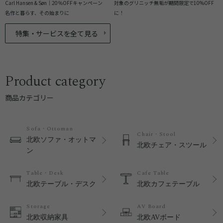
Carl Hansen & Søn｜20％OFFキャンペーン
対象のグリニッチ無垢が期間限定で10%OFF
名作と暮らす、その始まりに
に！
特集・サービスを全て見る
Product category
商品カテゴリー
Sofa・Ottoman
Chair・Stool
北欧ソファ・オットマ
北欧チェア・スツール
ン
Table・Desk
Cafe Table
北欧テーブル・デスク
北欧カフェテーブル
Storage
AV Board
北欧収納家具
北欧AVボード