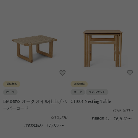
送料無料
送料無料
オーク
オーク
ウォルナット
BM0489S オーク オイル仕上げ ペ
CH004 Nesting Table
ーパーコード
¥195,800
～
212,300
6,527
¥
¥
〜
月額30回払い
7,077
¥
〜
月額30回払い