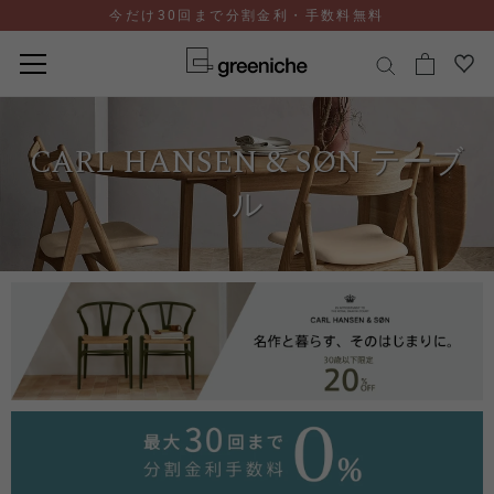
今だけ30回まで分割金利・手数料無料
コ
ン
CARL HANSEN & SØN テーブ
テ
ン
ル
ツ
に
ス
キ
ッ
プ