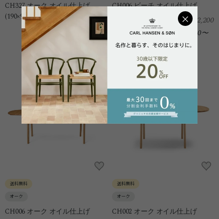
CH327 オーク オイル仕上げ
CH006 ビーチ オイル仕上げ
(190×95)
×
442,200
¥
705,100
14,740
¥
¥
〜
月額30回払い
23,503
¥
〜
月額30回払い
送料無料
送料無料
オーク
オーク
CH006 オーク オイル仕上げ
CH002 オーク オイル仕上げ