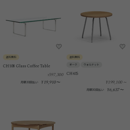
送料無料
送料無料
オーク
ウォルナット
CH108 Glass Coffee Table
CH415
597,300
¥
19,910
¥199,100
～
¥
〜
月額30回払い
6,637
¥
〜
月額30回払い