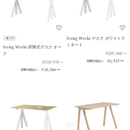
String Works デスク ホワイトラ
オーク
ミネート
String Works 昇降式デスク オー
¥207,460
～
ク
6,915
¥
〜
¥310,970
～
月額30回払い
10,366
¥
〜
月額30回払い