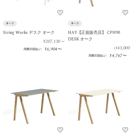
オーク
オーク
String Works デスク オーク
HAY【正規販売店】 CPH90
DESK オーク
¥207,130
～
143,000
6,904
¥
〜
¥
月額30回払い
4,767
¥
〜
月額30回払い