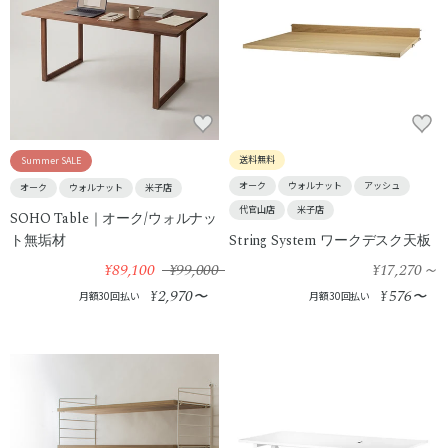
送料無料
Summer SALE
オーク
ウォルナット
アッシュ
オーク
ウォルナット
米子店
代官山店
米子店
SOHO Table｜オーク/ウォルナッ
ト無垢材
String System ワークデスク天板
¥89,100
¥99,000
¥17,270
～
2,970
576
¥
〜
¥
〜
月額30回払い
月額30回払い