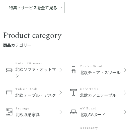
特集・サービスを全て見る
Product category
商品カテゴリー
Sofa・Ottoman
Chair・Stool
北欧ソファ・オットマ
北欧チェア・スツール
ン
Table・Desk
Cafe Table
北欧テーブル・デスク
北欧カフェテーブル
Storage
AV Board
北欧収納家具
北欧AVボード
Accessory