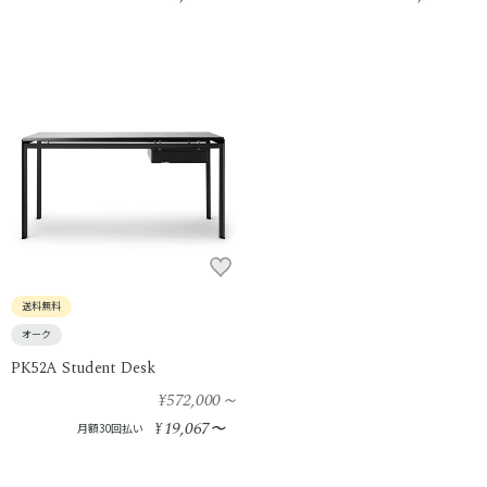
送料無料
オーク
PK52A Student Desk
¥572,000
～
19,067
¥
〜
月額30回払い