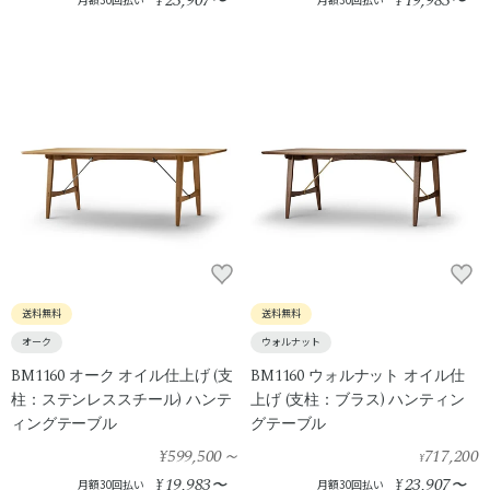
23,907
19,983
¥
〜
¥
〜
送料無料
送料無料
オーク
ウォルナット
BM1160 オーク オイル仕上げ (支
BM1160 ウォルナット オイル仕
柱：ステンレススチール) ハンテ
上げ (支柱：ブラス) ハンティン
ィングテーブル
グテーブル
¥599,500
～
717,200
¥
19,983
23,907
¥
〜
¥
〜
月額30回払い
月額30回払い