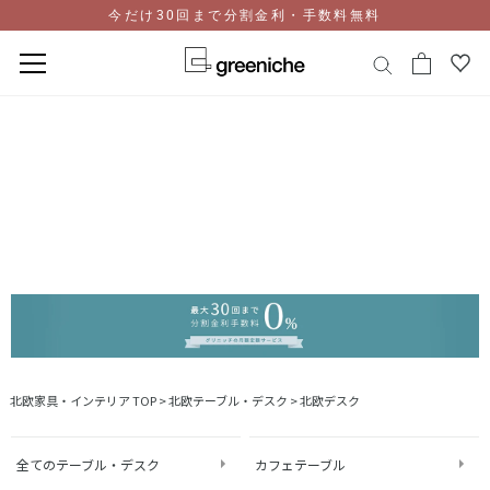
今だけ30回まで分割金利・手数料無料
コ
ン
テ
ン
ツ
に
ス
キ
ッ
プ
北欧家具・インテリア TOP
>
北欧テーブル・デスク
>
北欧デスク
全てのテーブル・デスク
カフェテーブル