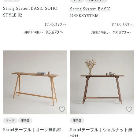
String System BASIC SOHO
String System BASIC
STYLE 02
DESKSYSTEM
¥176,110
～
¥116,160
～
5,870
¥
〜
3,872
月額30回払い
¥
〜
月額30回払い
オーク
米子店
米子店
Standテーブル｜オーク無垢材
Standテーブル｜ウォルナット無
垢材