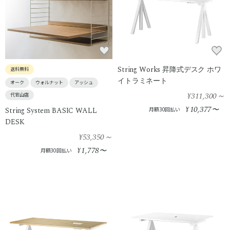
String Works 昇降式デスク ホワ
送料無料
イトラミネート
オーク
ウォルナット
アッシュ
¥311,300
～
代官山店
10,377
¥
〜
String System BASIC WALL
月額30回払い
DESK
¥53,350
～
1,778
¥
〜
月額30回払い