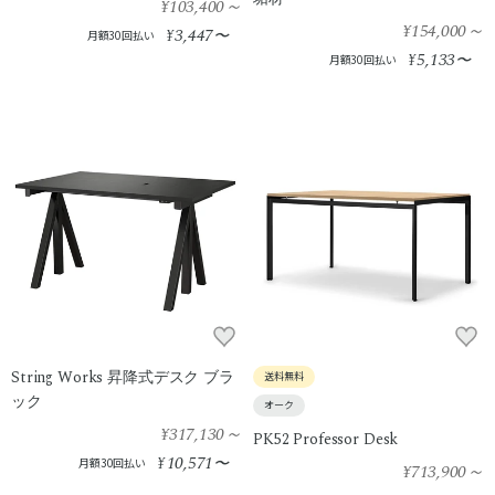
¥103,400
～
¥154,000
～
3,447
¥
〜
月額30回払い
5,133
¥
〜
月額30回払い
String Works 昇降式デスク ブラ
送料無料
ック
オーク
¥317,130
～
PK52 Professor Desk
10,571
¥
〜
月額30回払い
¥713,900
～