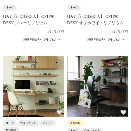
オーク
オーク
HAY【正規販売店】 CPH90
HAY【正規販売店】 CPH90
DESK グレーリノリウム
DESK オフホワイトリノリウム
143,000
143,000
¥
¥
4,767
4,767
¥
〜
¥
〜
月額30回払い
月額30回払い
オーク
ウォルナット
アッシュ
送料無料
代官山店
オーク
ウォルナット