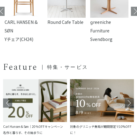
CARL HANSEN &
Round Cafe Table
reeniche
F
SØN
Furniture
Yチェア(CH24)
Svendborg
Feature
特集・サービス
Carl Hansen & Søn｜20％OFFキャンペーン
対象のグリニッチ無垢が期間限定で10%OFF
名作と暮らす、その始まりに
に！