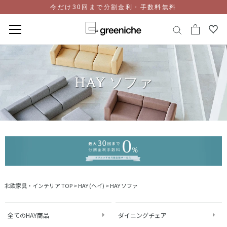
今だけ30回まで分割金利・手数料無料
コ
ン
テ
HAY ソファ
ン
ツ
に
ス
キ
ッ
プ
北欧家具・インテリア TOP
>
HAY (ヘイ)
>
HAY ソファ
全てのHAY商品
ダイニングチェア