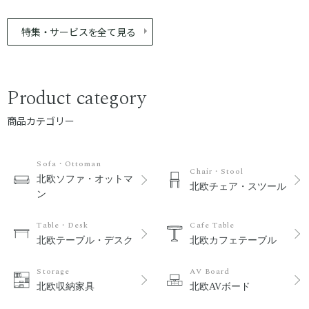
特集・サービスを全て見る
Product category
商品カテゴリー
Sofa・Ottoman
Chair・Stool
北欧ソファ・オットマ
北欧チェア・スツール
ン
Table・Desk
Cafe Table
北欧テーブル・デスク
北欧カフェテーブル
Storage
AV Board
北欧収納家具
北欧AVボード