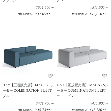
ブラウン
グレー
¥511,500
～
¥511,500
～
17,050
17,050
¥
〜
¥
〜
月額30回払い
月額30回払い
HAY【正規販売店】 MAGS 2.5シ
HAY【正規販売店】 MAGS 2.5シ
ーター COMBINATION 5 LEFT
ーター COMBINATION 5 LEFT
ブルー
ライトグレー
¥471,900
～
¥471,900
～
15,730
15,730
¥
〜
¥
〜
月額30回払い
月額30回払い