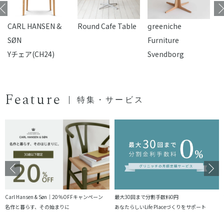
CARL HANSEN &
Round Cafe Table
reeniche
F
SØN
Furniture
Yチェア(CH24)
Svendborg
Feature
特集・サービス
Carl Hansen & Søn｜20％OFFキャンペーン
最大30回まで分割手数料0円
名作と暮らす、その始まりに
あなたらしいLife Placeづくりをサポート