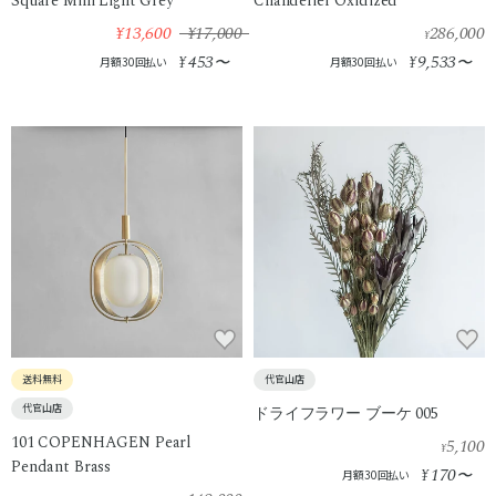
Square Mini Light Grey
Chandelier Oxidized
¥13,600
¥17,000
286,000
¥
453
9,533
¥
〜
¥
〜
月額30回払い
月額30回払い
送料無料
代官山店
代官山店
ドライフラワー ブーケ 005
101 COPENHAGEN Pearl
5,100
¥
Pendant Brass
170
¥
〜
月額30回払い