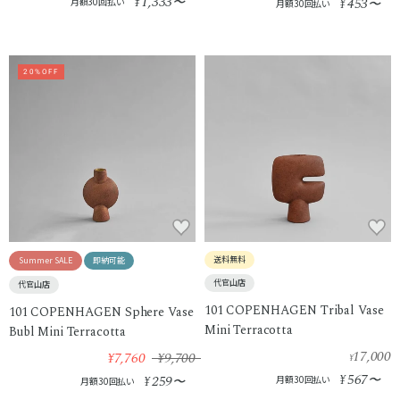
1,333
¥
〜
453
月額30回払い
¥
〜
月額30回払い
20%OFF
送料無料
Summer SALE
即納可能
代官山店
代官山店
101 COPENHAGEN Tribal Vase
101 COPENHAGEN Sphere Vase
Mini Terracotta
Bubl Mini Terracotta
17,000
¥7,760
¥9,700
¥
567
259
¥
〜
¥
〜
月額30回払い
月額30回払い