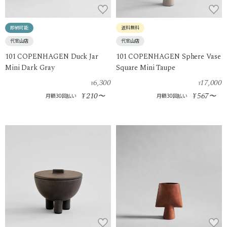
即納可能
送料無料
代官山店
代官山店
101 COPENHAGEN Duck Jar
101 COPENHAGEN Sphere Vase
Mini Dark Gray
Square Mini Taupe
6,300
17,000
¥
¥
210
567
¥
〜
¥
〜
月額30回払い
月額30回払い