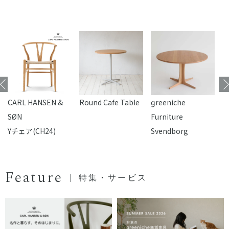
CARL HANSEN &
Round Cafe Table
reeniche
F
SØN
Furniture
Yチェア(CH24)
Svendborg
Feature
特集・サービス