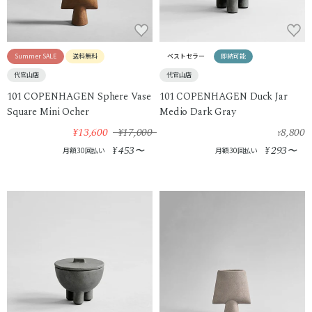
Summer SALE
送料無料
ベストセラー
即納可能
代官山店
代官山店
101 COPENHAGEN Sphere Vase
101 COPENHAGEN Duck Jar
Square Mini Ocher
Medio Dark Gray
¥13,600
¥17,000
8,800
¥
453
293
¥
〜
¥
〜
月額30回払い
月額30回払い