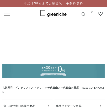
今だけ30回まで分割金利・手数料無料
コ
ン
テ
ン
ツ
に
ス
キ
ッ
プ
北欧家具・インテリア TOP
>
グリニッチ代官山店
>
代官山店展示中の101 COPENHAGE
N
全ての代官山店展示商品
北欧ビンテージ家具