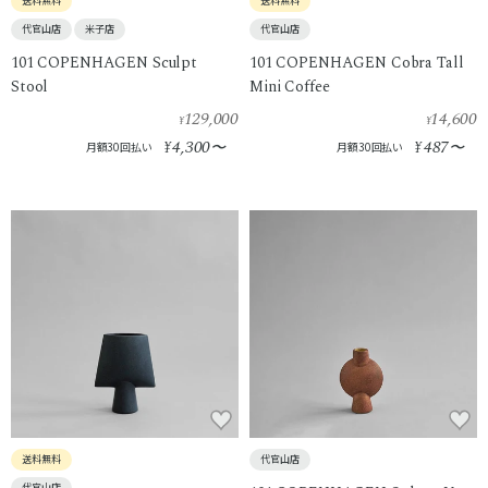
送料無料
送料無料
代官山店
米子店
代官山店
101 COPENHAGEN Sculpt
101 COPENHAGEN Cobra Tall
Stool
Mini Coffee
129,000
14,600
¥
¥
4,300
487
¥
〜
¥
〜
月額30回払い
月額30回払い
送料無料
代官山店
代官山店