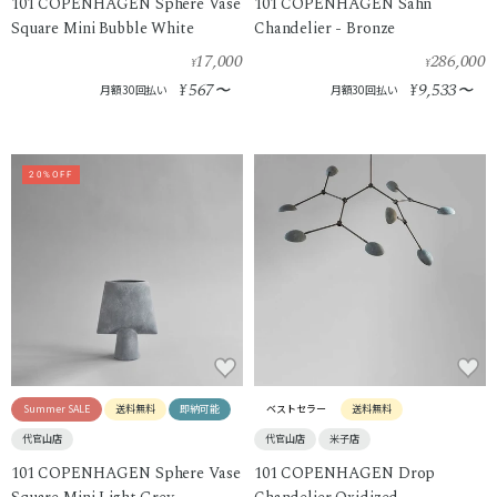
101 COPENHAGEN Sphere Vase
101 COPENHAGEN Sahn
Square Mini Bubble White
Chandelier - Bronze
17,000
286,000
¥
¥
567
9,533
¥
〜
¥
〜
月額30回払い
月額30回払い
20%OFF
Summer SALE
送料無料
即納可能
ベストセラー
送料無料
代官山店
代官山店
米子店
101 COPENHAGEN Sphere Vase
101 COPENHAGEN Drop