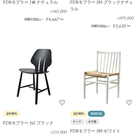
FDBモブラー J48 ナチュラル
FDBモブラー J83 ブラックナチュ
ラル
140,000
¥
109,000
4,667
¥
〜
¥
月額30回払い
3,633
¥
〜
月額30回払い
送料無料
送料無料
即納可能
ビーチ
米子店
FDBモブラー J67 ブラック
FDBモブラー J80 ホワイト
110,000
¥