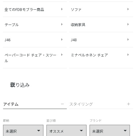
全てのFDBモブラー商品
ソファ
テーブル
収納家具
J46
J48
ペーパーコード チェア・スツー
ミナペルホネン チェア
ル
絞り込み
アイテム
スタイリング
即納
並び順
ブランド