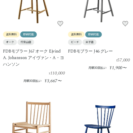
送料無料
即納可能
送料無料
即納可能
オーク
代官山店
ビーチ
米子店
FDBモブラー J67 オーク Ejvind
FDBモブラー J46 グレー
A. Johansson アイヴァン・A・ヨ
57,000
¥
ハンソン
1,900
¥
〜
月額30回払い
110,000
¥
3,667
¥
〜
月額30回払い