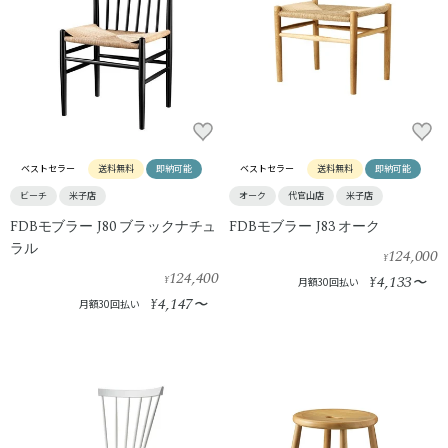
ベストセラー
送料無料
即納可能
ベストセラー
送料無料
即納可能
ビーチ
米子店
オーク
代官山店
米子店
FDBモブラー J80 ブラックナチュ
FDBモブラー J83 オーク
ラル
124,000
¥
124,400
4,133
¥
¥
〜
月額30回払い
4,147
¥
〜
月額30回払い