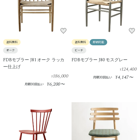
送料無料
送料無料
即納可能
オーク
ビーチ
FDBモブラー J81 オーク ラッカ
FDBモブラー J80 モスグレー
ー仕上げ
124,400
¥
186,000
4,147
¥
¥
〜
月額30回払い
6,200
¥
〜
月額30回払い