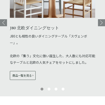
ペー
詳しく
J80 北欧ダイニングセット
"世界
たモーエ
J80とも相性の良いダイニングテーブル「スヴェンボ
「no
ー」。
使用さ
リー
使い込
北欧の「集う」文化に倣い誕生した、大人数にも対応可能
きます
なテーブルと北欧の人気チェアをセットにしました。
J80
商品一覧を見る