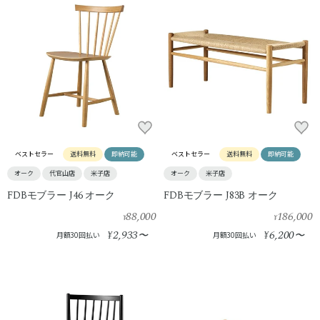
ベストセラー
送料無料
即納可能
ベストセラー
送料無料
即納可能
オーク
代官山店
米子店
オーク
米子店
FDBモブラー J46 オーク
FDBモブラー J83B オーク
88,000
186,000
¥
¥
2,933
6,200
¥
〜
¥
〜
月額30回払い
月額30回払い