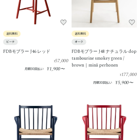
送料無料
送料無料
ビーチ
オーク
FDBモブラー J46 レッド
FDBモブラー J48 ナチュラル dop
tambourine smokey green /
57,000
¥
brown｜minä perhonen
1,900
¥
〜
月額30回払い
177,000
¥
5,900
¥
〜
月額30回払い