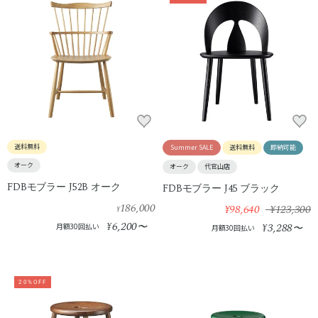
送料無料
Summer SALE
送料無料
即納可能
オーク
オーク
代官山店
FDBモブラー J52B オーク
FDBモブラー J45 ブラック
186,000
¥98,640
¥123,300
¥
6,200
¥
〜
3,288
月額30回払い
¥
〜
月額30回払い
20%OFF