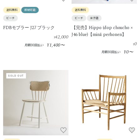
送料無料
即納可能
送料無料
ビーチ
ビーチ
米子店
FDBモブラー J27 ブラック
【完売】Hippo (dop choucho ×
J46 blue)【minä perhonen】
42,000
¥
0
1,400
¥
〜
¥
月額30回払い
0
¥
〜
月額30回払い
SOLD OUT