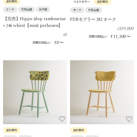
送料無料
ベストセラー
送料無料
ビーチ
代官山店
米子店
オーク
代官山店
【完売】Hippo (dop tambourine
FDBモブラー J82 オーク
× J46 white)【minä perhonen】
339,000
¥
0
¥
11,300
¥
〜
月額30回払い
0
¥
〜
月額30回払い
送料無料
送料無料