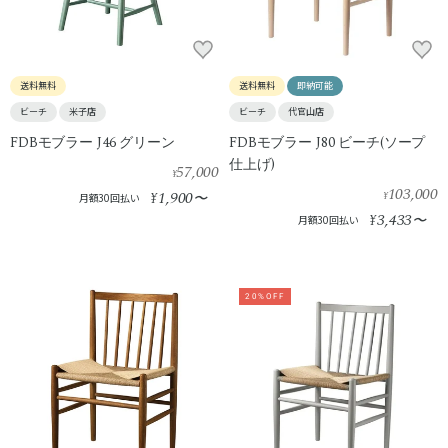
送料無料
送料無料
即納可能
ビーチ
米子店
ビーチ
代官山店
FDBモブラー J46 グリーン
FDBモブラー J80 ビーチ(ソープ
仕上げ)
57,000
¥
103,000
1,900
¥
〜
¥
月額30回払い
3,433
¥
〜
月額30回払い
20%OFF