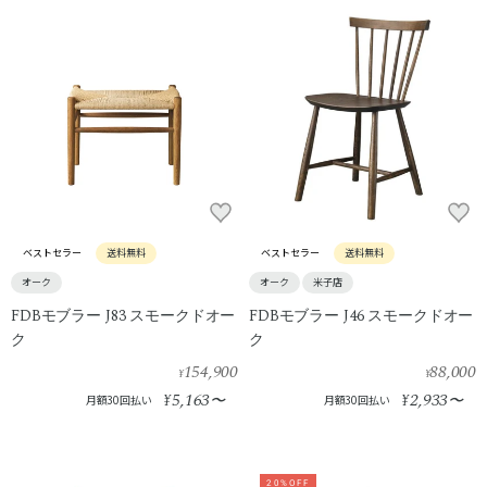
ベストセラー
送料無料
ベストセラー
送料無料
オーク
オーク
米子店
FDBモブラー J83 スモークドオー
FDBモブラー J46 スモークドオー
ク
ク
154,900
88,000
¥
¥
5,163
2,933
¥
〜
¥
〜
月額30回払い
月額30回払い
20%OFF