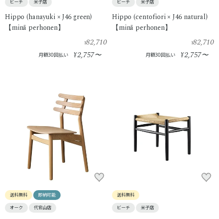
ビーチ
米子店
ビーチ
米子店
Hippo (hanayuki × J46 green)
Hippo (centofiori × J46 natural)
【minä perhonen】
【minä perhonen】
82,710
82,710
¥
¥
2,757
2,757
¥
〜
¥
〜
月額30回払い
月額30回払い
送料無料
即納可能
送料無料
オーク
代官山店
ビーチ
米子店