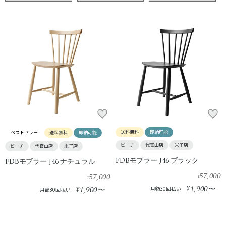
送料無料
即納可能
ベストセラー
送料無料
即納可能
ビーチ
代官山店
米子店
ビーチ
代官山店
米子店
FDBモブラー J46 ブラック
FDBモブラー J46 ナチュラル
57,000
57,000
¥
¥
1,900
1,900
¥
〜
¥
〜
月額30回払い
月額30回払い