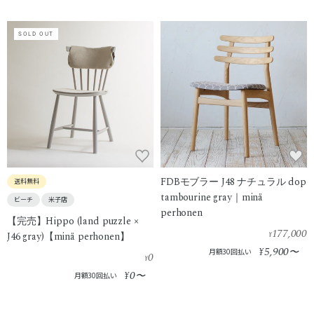
SOLD OUT
FDBモブラー J48 ナチュラル dop
送料無料
tambourine gray｜minä
ビーチ
米子店
perhonen
【完売】Hippo (land puzzle ×
177,000
J46 gray)【minä perhonen】
¥
5,900
¥
〜
月額30回払い
0
¥
0
¥
〜
月額30回払い