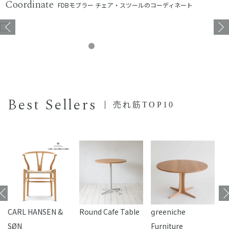
Coordinate
FDBモブラー チェア・スツールのコーディネート
Best Sellers
売れ筋TOP10
CARL HANSEN &
Round Cafe Table
reeniche
F
SØN
Furniture