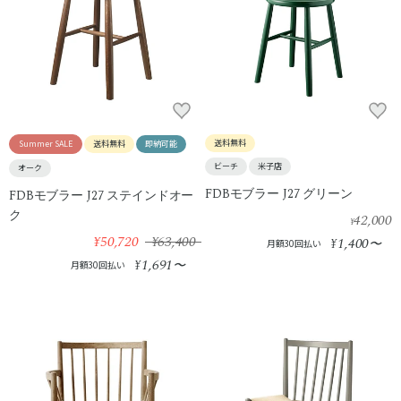
送料無料
Summer SALE
送料無料
即納可能
ビーチ
米子店
オーク
FDBモブラー J27 グリーン
FDBモブラー J27 ステインドオー
ク
42,000
¥
¥50,720
¥63,400
1,400
¥
〜
月額30回払い
1,691
¥
〜
月額30回払い