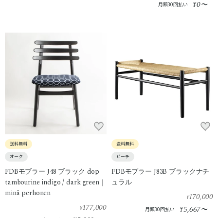
0
¥
〜
月額30回払い
送料無料
送料無料
オーク
ビーチ
FDBモブラー J48 ブラック dop
FDBモブラー J83B ブラックナチ
tambourine indigo / dark green｜
ュラル
minä perhonen
170,000
¥
177,000
5,667
¥
¥
〜
月額30回払い