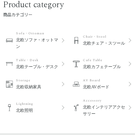
Product category
商品カテゴリー
Sofa・Ottoman
Chair・Stool
北欧ソファ・オットマ
北欧チェア・スツール
ン
Table・Desk
Cafe Table
北欧テーブル・デスク
北欧カフェテーブル
Storage
AV Board
北欧収納家具
北欧AVボード
Accessory
Lightning
北欧インテリアアクセ
北欧照明
サリー