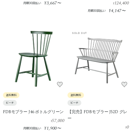
3,667
124,400
¥
〜
月額30回払い
¥
4,147
¥
〜
月額30回払い
SOLD OUT
送料無料
送料無料
ビーチ
ビーチ
FDBモブラー J46 ボトルグリーン
【完売】FDBモブラー J52D グレ
ー
57,000
¥
0
1,900
¥
〜
¥
月額30回払い