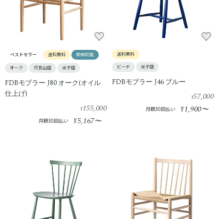
送料無料
ベストセラー
送料無料
即納可能
ビーチ
米子店
オーク
代官山店
米子店
FDBモブラー J46 ブルー
FDBモブラー J80 オーク(オイル
仕上げ)
57,000
¥
155,000
1,900
¥
〜
¥
月額30回払い
5,167
¥
〜
月額30回払い