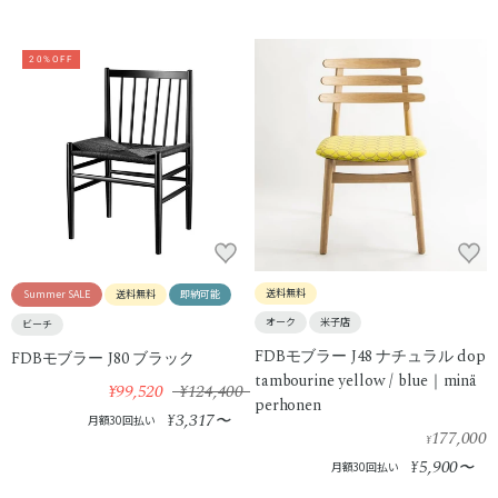
20%OFF
送料無料
Summer SALE
送料無料
即納可能
オーク
米子店
ビーチ
FDBモブラー J48 ナチュラル dop
FDBモブラー J80 ブラック
tambourine yellow / blue｜minä
¥99,520
¥124,400
perhonen
3,317
¥
〜
月額30回払い
177,000
¥
5,900
¥
〜
月額30回払い