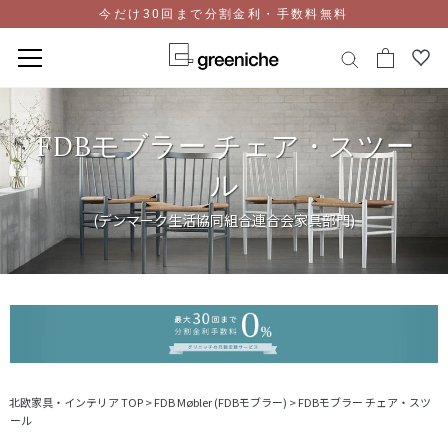
今だけ30回まで分割金利・手数料無料
コ
ン
FDBモブラー チェア・スツー
テ
ン
ル
ツ
に
(デンマーク生活協同組合連合会家具部門)
ス
キ
ッ
プ
北欧家具・インテリア TOP
>
FDB Møbler (FDBモブラー)
>
FDBモブラー チェア・スツ
ール