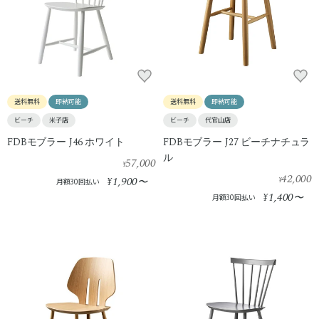
送料無料
即納可能
送料無料
即納可能
ビーチ
米子店
ビーチ
代官山店
FDBモブラー J46 ホワイト
FDBモブラー J27 ビーチナチュラ
ル
57,000
¥
42,000
1,900
¥
〜
¥
月額30回払い
1,400
¥
〜
月額30回払い