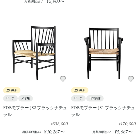
5,900
¥
〜
月額30回払い
送料無料
送料無料
ビーチ
米子店
ビーチ
代官山店
FDBモブラー J82 ブラックナチュ
FDBモブラー J81 ブラックナチュ
ラル
ラル
308,000
170,000
¥
¥
10,267
5,667
¥
〜
¥
〜
月額30回払い
月額30回払い