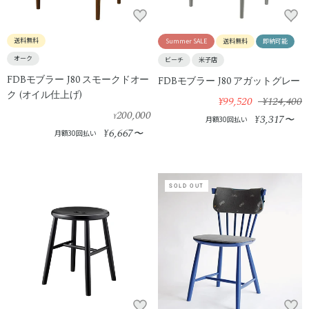
送料無料
Summer SALE
送料無料
即納可能
オーク
ビーチ
米子店
FDBモブラー J80 スモークドオー
FDBモブラー J80 アガットグレー
ク (オイル仕上げ)
¥99,520
¥124,400
200,000
¥
3,317
¥
〜
月額30回払い
6,667
¥
〜
月額30回払い
SOLD OUT