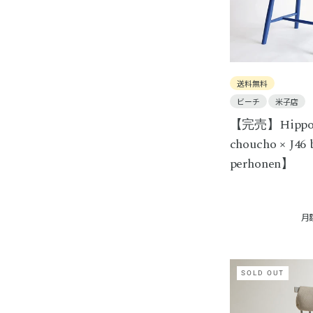
送料無料
ビーチ
米子店
【完売】Hippo 
choucho × J46
perhonen】
月
SOLD OUT