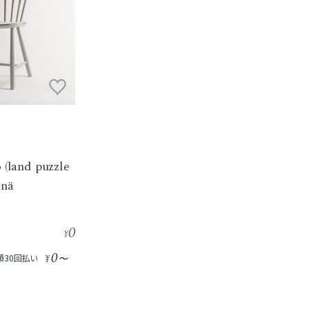
land puzzle
inä
0
¥
0
額30回払い
¥
〜