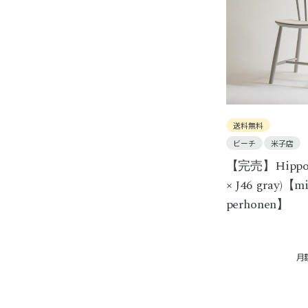
送料無料
ビーチ
米子店
【完売】Hippo (
× J46 gray)【m
perhonen】
月