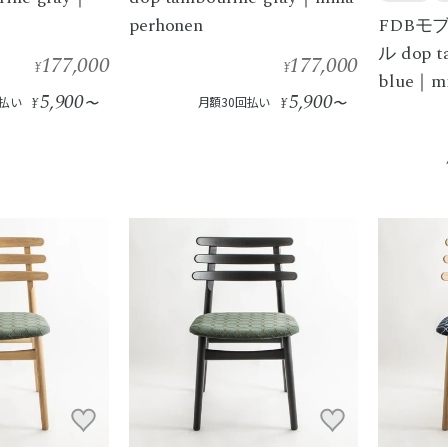
perhonen
FDBモブ
ル dop ta
177,000
177,000
¥
¥
blue｜mi
5,900
5,900
回払い
¥
〜
月額30回払い
¥
〜