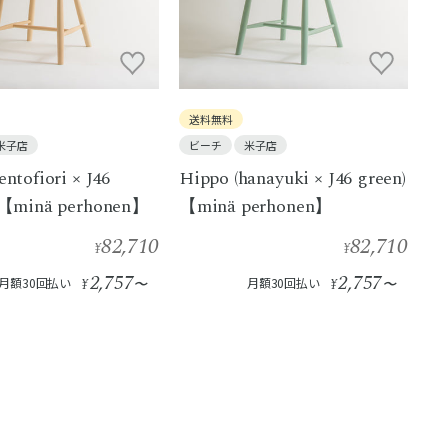
送料無料
米子店
ビーチ
米子店
entofiori × J46
Hippo (hanayuki × J46 green)
) 【minä perhonen】
【minä perhonen】
82,710
82,710
¥
¥
2,757
2,757
月額30回払い
¥
〜
月額30回払い
¥
〜