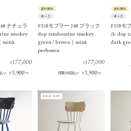
送料無料
送料無料
オーク
オーク
J48 ナチュラ
FDBモブラー J48 ブラック
FDBモブ
rine smokey
dop tambourine smokey
ル dop ta
n｜minä
green / brown｜minä
dark gr
perhonen
177,000
177,000
¥
¥
5,900
5,900
回払い
¥
〜
月額30回払い
¥
〜
SOLD OUT