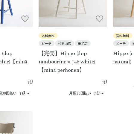
送料無料
送料無料
ビーチ
代官山店
米子店
ビーチ
(dop
【完売】Hippo (dop
Hippo (c
 blue)【minä
tambourine × J46 white)
natural
【minä perhonen】
0
0
¥
¥
0
0
額30回払い
¥
〜
月額30回払い
¥
〜