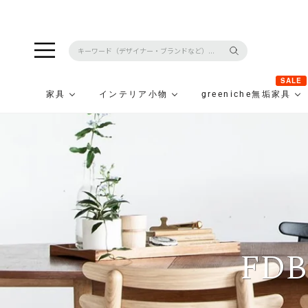
SALE
家具
インテリア小物
greeniche無垢家具
コ
ン
テ
ン
ツ
に
ス
キ
ッ
FD
プ