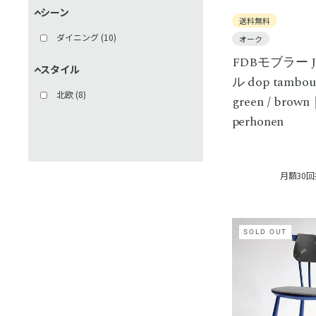
シーン
送料無料
ダイニング
(
10
)
オーク
FDBモブラー 
スタイル
ル dop tambou
北欧
(
8
)
green / brow
perhonen
月額30
SOLD OUT