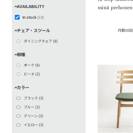
AVAILABILITY
minä perhonen
In stock
(
10
)
チェア・スツール
月額30
ダイニングチェア
(
8
)
樹種
オーク
(
6
)
ビーチ
(
2
)
カラー
ブラック
(
3
)
ブルー
(
2
)
グリーン
(
3
)
イエロー
(
3
)