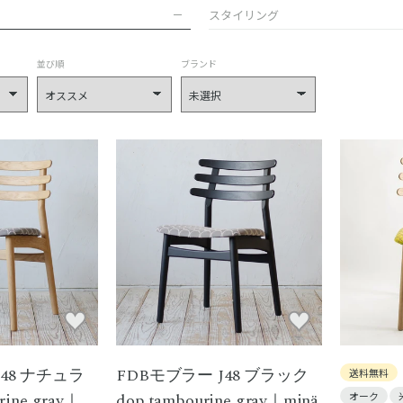
スタイリング
並び順
ブランド
J48 ナチュラ
FDBモブラー J48 ブラック
送料無料
rine gray｜
dop tambourine gray｜minä
オーク