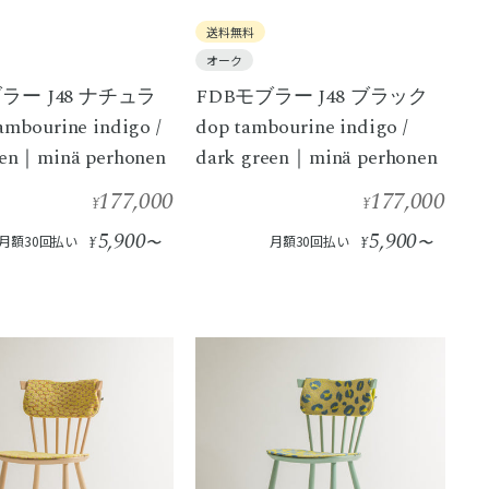
送料無料
オーク
ラー J48 ナチュラ
FDBモブラー J48 ブラック
mbourine indigo /
dop tambourine indigo /
een｜minä perhonen
dark green｜minä perhonen
177,000
177,000
¥
¥
5,900
5,900
月額30回払い
¥
〜
月額30回払い
¥
〜