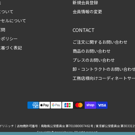
法
新規会員登録
について
会員情報の変更
ンセルについて
CONTACT
質問
ーポリシー
ご注文に関するお問い合わせ
に基づく表記
商品のお問い合わせ
プレスのお問い合わせ
卸・コントラクトのお問い合わ
工務店様向けコーディネートサ
リニッチ｜古物商許可番号：鳥取県公安委員会 第701080007461号 / 東京都公安委員会 第3033119
Copyright © greeniche inc. All right reserved.