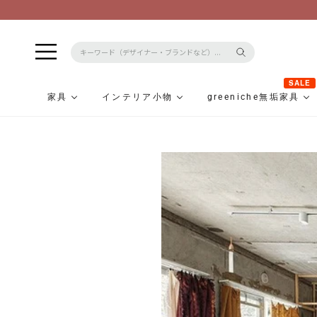
SALE
家具
インテリア小物
greeniche無垢家具
コ
ン
テ
ン
ツ
に
ス
キ
ッ
プ