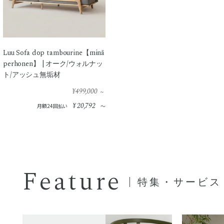
Luu Sofa dop tambourine【minä
perhonen】 | オーク/ウォルナッ
ト/アッシュ無垢材
¥
499,000
～
¥
20,792
月額24回払い
～
Feature
特集・サービス