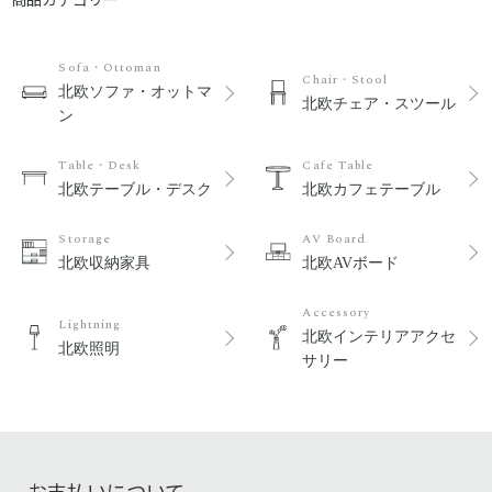
Sofa・Ottoman
Chair・Stool
北欧ソファ・オットマ
北欧チェア・スツール
ン
Table・Desk
Cafe Table
北欧テーブル・デスク
北欧カフェテーブル
Storage
AV Board
北欧収納家具
北欧AVボード
Accessory
Lightning
北欧インテリアアクセ
北欧照明
サリー
お支払いについて