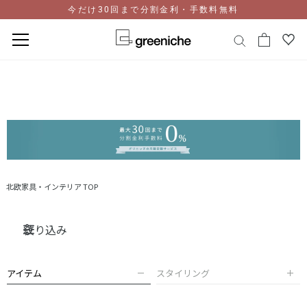
今だけ30回まで分割金利・手数料無料
コ
ン
テ
ン
ツ
に
ス
キ
ッ
北欧家具・インテリア TOP
プ
絞り込み
アイテム
スタイリング