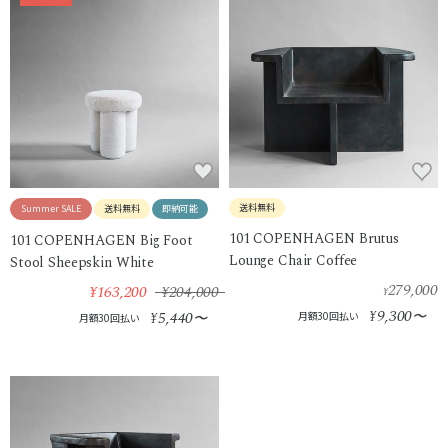
送料無料
Summer SALE
送料無料
即納可能
101 COPENHAGEN Brutus
101 COPENHAGEN Big Foot
Lounge Chair Coffee
Stool Sheepskin White
279,000
¥163,200
¥204,000
¥
9,300
5,440
¥
〜
¥
〜
月額30回払い
月額30回払い