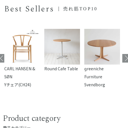
Best Sellers
売れ筋TOP10
CARL HANSEN &
Round Cafe Table
reeniche
F
SØN
Furniture
Yチェア(CH24)
Svendborg
Product category
商品カテゴリー