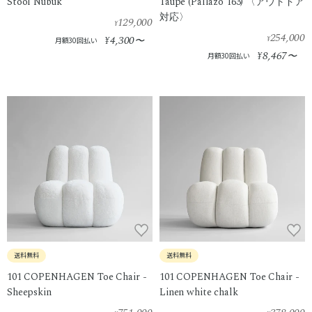
Stool Nubuk
Taupe (Pallazo 163) 〈アウトドア
対応〉
129,000
¥
254,000
4,300
¥
〜
¥
月額30回払い
8,467
¥
〜
月額30回払い
送料無料
送料無料
101 COPENHAGEN Toe Chair -
101 COPENHAGEN Toe Chair -
Sheepskin
Linen white chalk