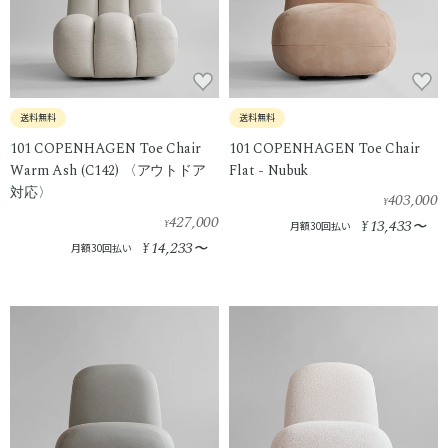
送料無料
送料無料
101 COPENHAGEN Toe Chair
101 COPENHAGEN Toe Chair
Warm Ash (C142) 〈アウトドア
Flat - Nubuk
対応〉
403,000
¥
427,000
13,433
¥
¥
〜
月額30回払い
14,233
¥
〜
月額30回払い