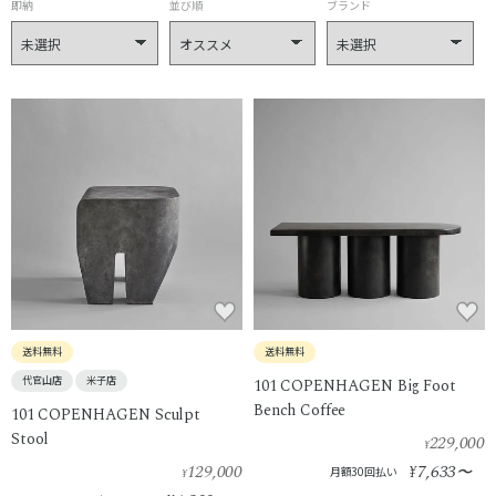
即納
並び順
ブランド
送料無料
送料無料
代官山店
米子店
101 COPENHAGEN Big Foot
Bench Coffee
101 COPENHAGEN Sculpt
Stool
229,000
¥
129,000
7,633
¥
〜
月額30回払い
¥