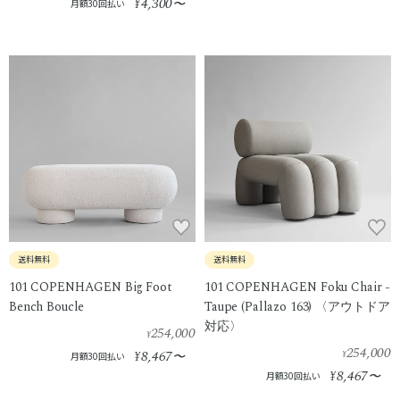
4,300
¥
〜
月額30回払い
送料無料
送料無料
101 COPENHAGEN Big Foot
101 COPENHAGEN Foku Chair -
Bench Boucle
Taupe (Pallazo 163) 〈アウトドア
対応〉
254,000
¥
254,000
8,467
¥
〜
¥
月額30回払い
8,467
¥
〜
月額30回払い