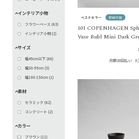
インテリア小物
ベストセラー
即納可能
フラワーベース
(
63
)
101 COPENHAGEN Sph
インテリア小物
(
2
)
Vase Bubl Mini Dark Gr
サイズ
幅49cm以下
(
66
)
月額30回払い
¥
幅50-99cm
(
5
)
幅100-150cm
(
1
)
素材
セラミック
(
62
)
コンクリート
(
2
)
カラー
ブラウン
(
11
)