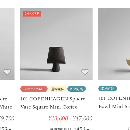
20%OFF
即納可能
Summer SALE
送料無料
即納可能
101 COPEN
ere
101 COPENHAGEN Sphere
Bowl Mini S
White
Vase Square Mini Coffee
¥9,700
¥13,600
¥17,000
259
453
〜
月額30回払い
¥
〜