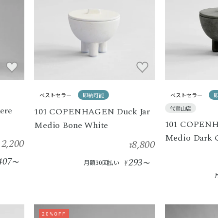
ベストセラー
即納可能
ベストセラー
ere
代官山店
101 COPENHAGEN Duck Jar
101 COPENH
Medio Bone White
Medio Dark 
12,200
8,800
¥
407
293
〜
月額30回払い
¥
〜
20%OFF