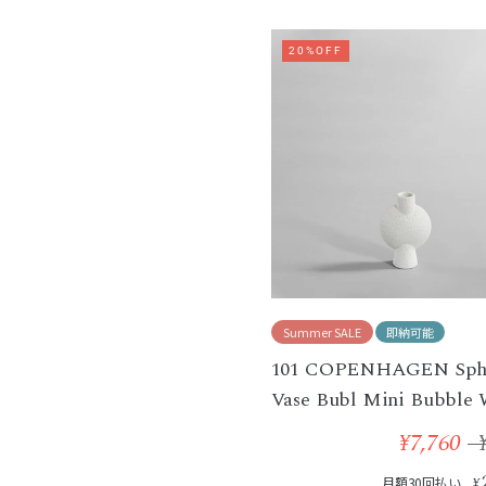
20%OFF
Summer SALE
即納可能
101 COPENHAGEN Sph
Vase Bubl Mini Bubble 
¥7,760
月額30回払い
¥