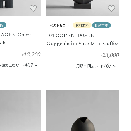
能
ベストセラー
送料無料
即納可能
AGEN Cobra
101 COPENHAGEN
ack
Guggenheim Vase Mini Coffee
12,200
23,000
¥
¥
407
767
月額30回払い
¥
〜
月額30回払い
¥
〜