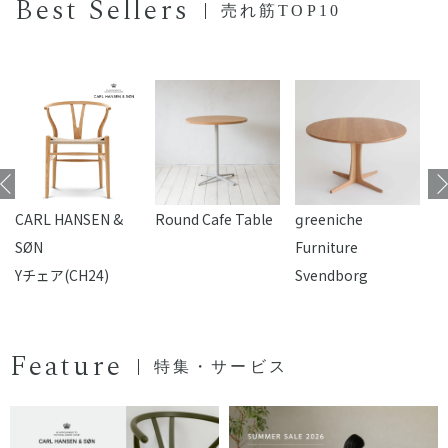
Best Sellers
売れ筋TOP10
CARL HANSEN &
Round Cafe Table
reeniche
F
SØN
Furniture
Yチェア(CH24)
Svendborg
Feature
特集・サービス