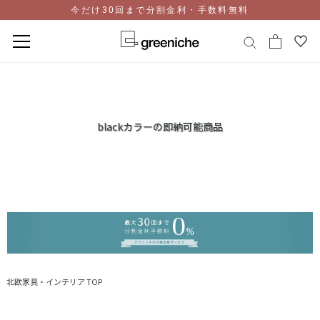
今だけ30回まで分割金利・手数料無料
コ
ン
テ
ン
blackカラーの即納可能商品
ツ
に
ス
キ
ッ
プ
北欧家具・インテリア TOP