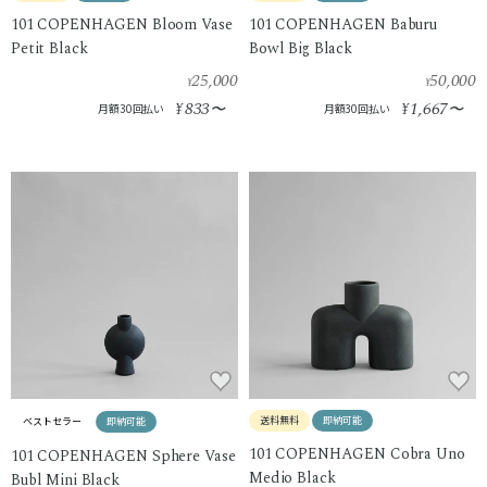
101 COPENHAGEN Bloom Vase
101 COPENHAGEN Baburu
Petit Black
Bowl Big Black
25,000
50,000
¥
¥
833
1,667
¥
〜
¥
〜
月額30回払い
月額30回払い
送料無料
即納可能
ベストセラー
即納可能
101 COPENHAGEN Cobra Uno
101 COPENHAGEN Sphere Vase
Medio Black
Bubl Mini Black