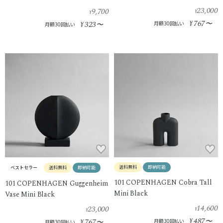
23,000
9,700
¥
¥
767
323
¥
〜
¥
〜
月額30回払い
月額30回払い
送料無料
即納可能
ベストセラー
送料無料
即納可能
101 COPENHAGEN Cobra Tall
101 COPENHAGEN Guggenheim
Mini Black
Vase Mini Black
14,600
23,000
¥
¥
487
767
¥
〜
¥
〜
月額30回払い
月額30回払い