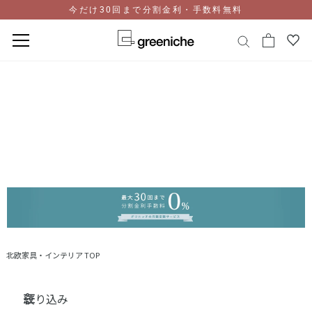
今だけ30回まで分割金利・手数料無料
コ
ン
テ
ン
ツ
に
ス
キ
ッ
プ
北欧家具・インテリア TOP
絞り込み