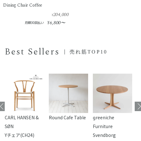
Dining Chair Coffee
204,000
¥
6,800
¥
〜
月額30回払い
Best Sellers
売れ筋TOP10
CARL HANSEN &
Round Cafe Table
reeniche
F
SØN
Furniture
Yチェア(CH24)
Svendborg