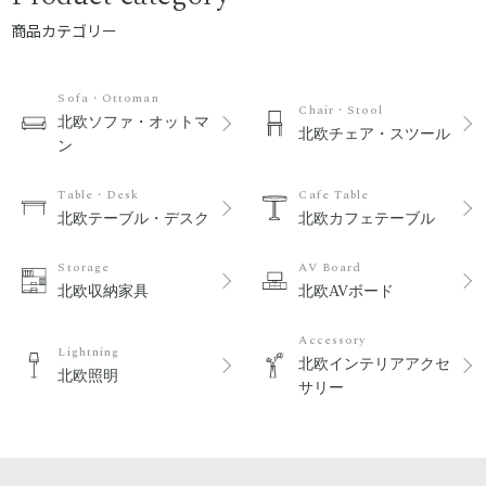
商品カテゴリー
Sofa・Ottoman
Chair・Stool
北欧ソファ・オットマ
北欧チェア・スツール
ン
Table・Desk
Cafe Table
北欧テーブル・デスク
北欧カフェテーブル
Storage
AV Board
北欧収納家具
北欧AVボード
Accessory
Lightning
北欧インテリアアクセ
北欧照明
サリー