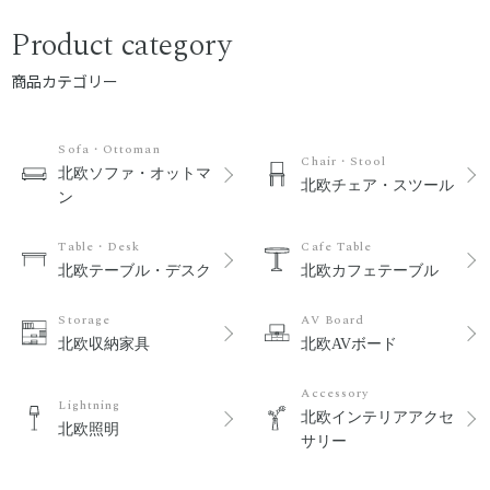
Product category
商品カテゴリー
Sofa・Ottoman
Chair・Stool
北欧ソファ・オットマ
北欧チェア・スツール
ン
Table・Desk
Cafe Table
北欧テーブル・デスク
北欧カフェテーブル
Storage
AV Board
北欧収納家具
北欧AVボード
Accessory
Lightning
北欧インテリアアクセ
北欧照明
サリー