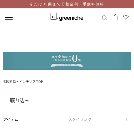
今だけ30回まで分割金利・手数料無料
コ
ン
テ
ン
ツ
に
ス
キ
ッ
北欧家具・インテリア TOP
プ
絞り込み
アイテム
スタイリング