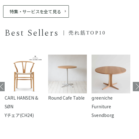
特集・サービスを全て見る
Best Sellers
売れ筋TOP10
CARL HANSEN &
Round Cafe Table
reeniche
F
SØN
Furniture
Yチェア(CH24)
Svendborg