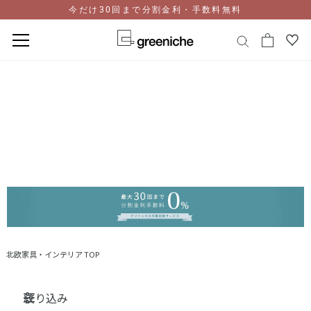
今だけ30回まで分割金利・手数料無料
コ
ン
テ
ン
ツ
に
ス
キ
ッ
プ
北欧家具・インテリア TOP
絞り込み