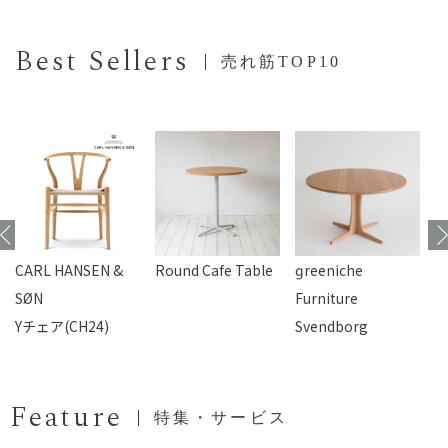
Best Sellers
売れ筋TOP10
CARL HANSEN &
Round Cafe Table
reeniche
F
SØN
Furniture
Yチェア(CH24)
Svendborg
Feature
特集・サービス