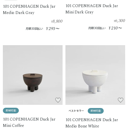
101 COPENHAGEN Duck Jar
101 COPENHAGEN Duck Jar
Mini Dark Gray
Medio Dark Gray
6,300
8,800
¥
¥
210
293
¥
〜
¥
〜
月額30回払い
月額30回払い
即納可能
ベストセラー
即納可能
101 COPENHAGEN Duck Jar
101 COPENHAGEN Duck Jar
Mini Coffee
Medio Bone White