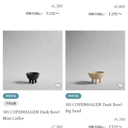
6,300
8,800
¥
¥
210
¥
〜
293
月額30回払い
¥
〜
月額30回払い
即納可能
即納可能
代官山店
101 COPENHAGEN Duck Bowl
Big Sand
101 COPENHAGEN Duck Bowl
Mini Coffee
9,700
¥
7,300
323
¥
〜
月額30回払い
¥