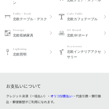
北欧チェア・スツール
ン
Table・Desk
Cafe Table
北欧テーブル・デスク
北欧カフェテーブル
Storage
AV Board
北欧収納家具
北欧AVボード
Accessory
Lightning
北欧インテリアアクセ
北欧照明
サリー
お支払いについて
クレジット決済（一括払い）・
オリコ分割払い
・代金引換・銀行振
込・郵便振替がご利用になれます。