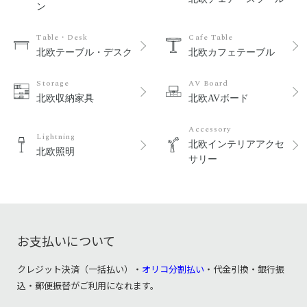
ン
Table・Desk
Cafe Table
北欧テーブル・デスク
北欧カフェテーブル
Storage
AV Board
北欧収納家具
北欧AVボード
Accessory
Lightning
北欧インテリアアクセ
北欧照明
サリー
お支払いについて
クレジット決済（一括払い）・
オリコ分割払い
・代金引換・銀行振
込・郵便振替がご利用になれます。