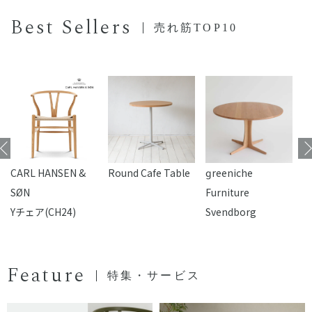
Best Sellers
売れ筋TOP10
CARL HANSEN &
Round Cafe Table
reeniche
F
SØN
Furniture
Yチェア(CH24)
Svendborg
Feature
特集・サービス