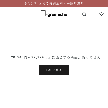
今だけ30回まで分割金利・手数料無料
コ
ン
テ
ン
ツ
に
ス
「20,000円～29,999円」に該当する商品がありません
キ
ッ
プ
TOPに戻る