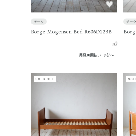
チーク
チー
Borge Mogensen Bed R606D223B
Borg
0
¥
0
月額30回払い
¥
〜
SOLD OUT
SOL