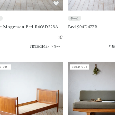
ク
チーク
e Mogensen Bed R606D223A
Bed 904D477B
0
¥
0
月額30回払い
¥
〜
月額
D OUT
SOLD OUT