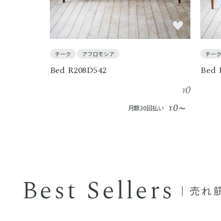
チーク
アフロモシア
チー
Bed R208D542
Bed 
0
¥
0
月額30回払い
¥
〜
Best Sellers
売れ筋