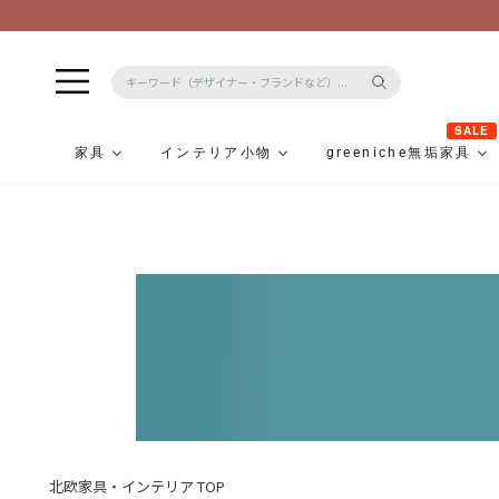
SALE
家具
インテリア小物
greeniche無垢家具
コ
ン
テ
ン
ツ
に
ス
キ
ッ
プ
北欧家具・インテリア TOP