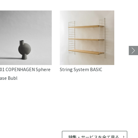
01 COPENHAGEN Sphere
String System BASIC
mina p
ase Bubl
ション
特集・サービスを全て見る