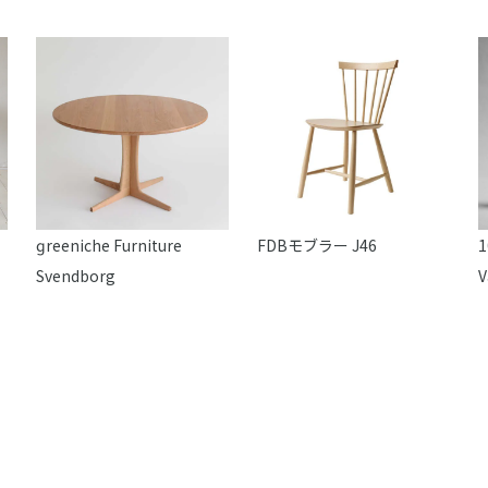
reeniche Furniture
FDBモブラー J46
1
Svendborg
V