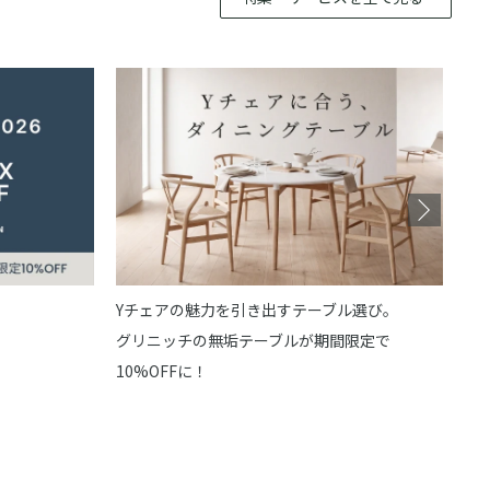
最
あな
Yチェアの魅力を引き出すテーブル選び。
グリニッチの無垢テーブルが期間限定で
10%OFFに！