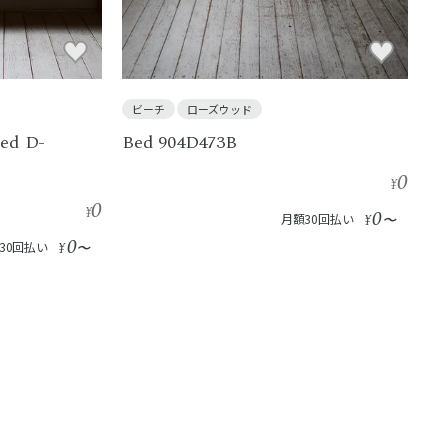
ビーチ
ローズウッド
Bed D-
Bed 904D473B
0
¥
0
¥
0
月額30回払い
¥
〜
0
30回払い
¥
〜