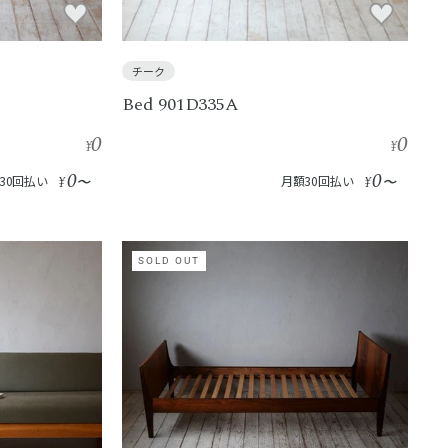
チーク
Bed 901D335A
0
0
¥
¥
0
0
30回払い
¥
〜
月額30回払い
¥
〜
SOLD OUT