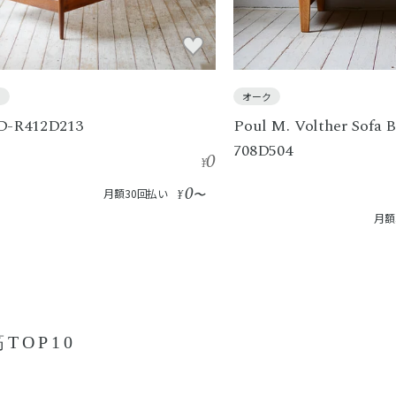
ク
オーク
D-R412D213
Poul M. Volther Sofa 
708D504
0
¥
0
月額30回払い
¥
〜
月額
TOP10