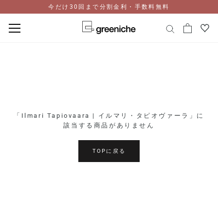
今だけ30回まで分割金利・手数料無料
コ
ン
テ
ン
ツ
に
ス
「Ilmari Tapiovaara | イルマリ・タピオヴァーラ」に
キ
該当する商品がありません
ッ
プ
TOPに戻る