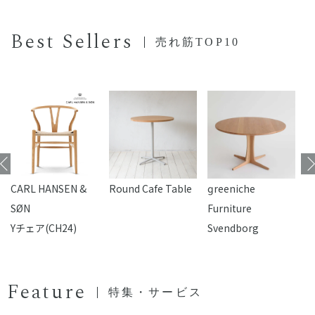
Best Sellers
売れ筋TOP10
CARL HANSEN &
Round Cafe Table
reeniche
F
SØN
Furniture
Yチェア(CH24)
Svendborg
Feature
特集・サービス