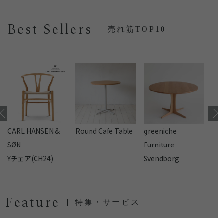
Best Sellers
売れ筋TOP10
CARL HANSEN &
Round Cafe Table
reeniche
F
SØN
Furniture
Yチェア(CH24)
Svendborg
Feature
特集・サービス