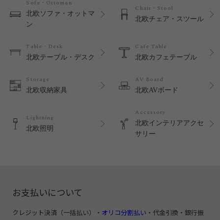
Sofa・Ottoman
Chair・Stool
北欧ソファ・オットマ
北欧チェア・スツール
ン
Table・Desk
Cafe Table
北欧テーブル・デスク
北欧カフェテーブル
Storage
AV Board
北欧収納家具
北欧AVボード
Accessory
Lightning
北欧インテリアアクセ
北欧照明
サリー
お支払いについて
クレジット決済（一括払い）・
オリコ分割払い
・代金引換・銀行振