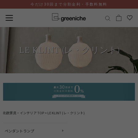
今だけ30回まで分割金利・手数料無料
コ
ン
テ
LE KLINT (レ・クリント)
ン
ツ
に
ス
キ
ッ
プ
北欧家具・インテリア TOP
>
LE KLINT (レ・クリント)
ペンダントランプ