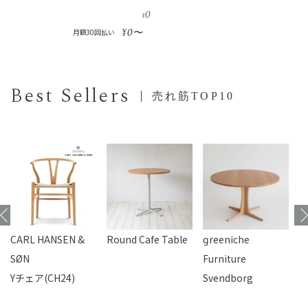
0
¥
0
¥
〜
月額30回払い
Best Sellers
売れ筋TOP10
CARL HANSEN &
Round Cafe Table
reeniche
F
SØN
Furniture
Yチェア(CH24)
Svendborg