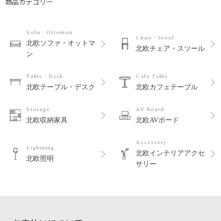
商品カテゴリー
Sofa・Ottoman
Chair・Stool
北欧ソファ・オットマ
北欧チェア・スツール
ン
Table・Desk
Cafe Table
北欧テーブル・デスク
北欧カフェテーブル
Storage
AV Board
北欧収納家具
北欧AVボード
Accessory
Lightning
北欧インテリアアクセ
北欧照明
サリー