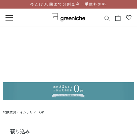
今だけ30回まで分割金利・手数料無料
コ
ン
テ
ン
ツ
に
ス
キ
ッ
プ
北欧家具・インテリア TOP
絞り込み