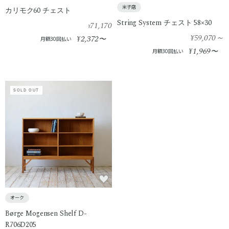
米子店
カリモク60 チェスト
String System チェスト 58×30
71,170
¥
¥59,070
～
2,372
¥
〜
月額30回払い
1,969
¥
〜
月額30回払い
SOLD OUT
オーク
Børge Mogensen Shelf D-
R706D205