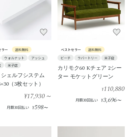
セラー
送料無料
ベストセラー
送料無料
ウォルナット
アッシュ
ビーチ
ラバートリー
米子店
店
米子店
カリモク60 Kチェア 2シー
ing シェルフシステム
ター モケットグリーン
8×30（3枚セット）
110,880
¥
¥17,930
～
3,696
月額30回払い
¥
〜
598
月額30回払い
¥
〜