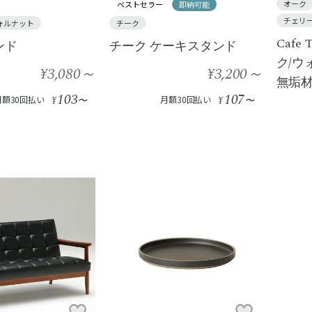
オーク
ベストセラー
即納可能
チェリ
ォルナット
チーク
Cafe 
ンド
チーク ケーキスタンド
ク/ウ
¥3,080
～
¥3,200
～
無垢
103
107
月額30回払い
¥
〜
月額30回払い
¥
〜