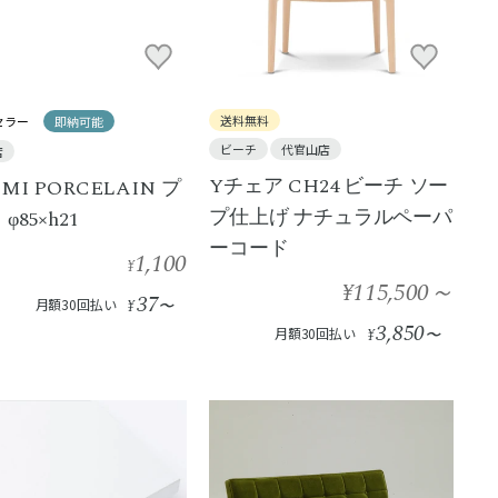
送料無料
セラー
即納可能
ビーチ
代官山店
店
Yチェア CH24 ビーチ ソー
MI PORCELAIN プ
プ仕上げ ナチュラルペーパ
φ85×h21
ーコード
1,100
¥
¥115,500
～
37
月額30回払い
¥
〜
3,850
月額30回払い
¥
〜