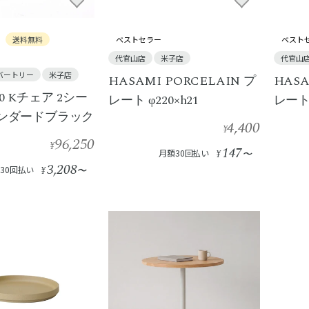
送料無料
ベストセラー
ベスト
代官山店
米子店
代官山
バートリー
米子店
HASAMI PORCELAIN プ
HASA
0 Kチェア 2シー
レート φ220×h21
レート 
タンダードブラック
4,400
¥
96,250
¥
147
月額30回払い
¥
〜
3,208
30回払い
¥
〜