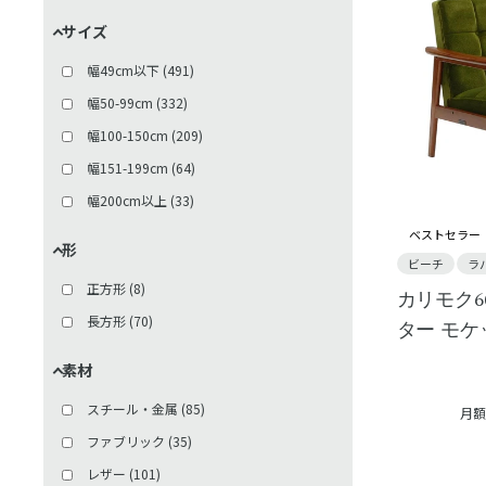
収納用品
(
3
)
サイズ
インテリア小物
(
24
)
幅49cm以下
(
491
)
幅50-99cm
(
332
)
幅100-150cm
(
209
)
幅151-199cm
(
64
)
幅200cm以上
(
33
)
ベストセラー
形
ビーチ
ラ
正方形
(
8
)
カリモク6
長方形
(
70
)
ター モ
素材
スチール・金属
(
85
)
月額
ファブリック
(
35
)
レザー
(
101
)