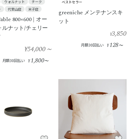
ウォルナット
チーク
ベストセラー
ー
代官山店
米子店
greeniche メンテナンスキ
Table 800×600 | オー
ット
ォルナット/チェリー
3,850
¥
材
128
月額30回払い
¥
〜
¥54,000
～
1,800
月額30回払い
¥
〜