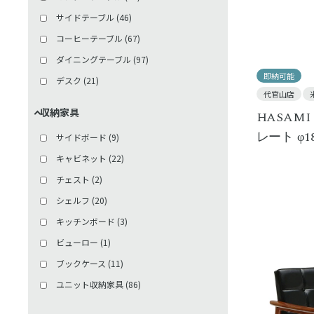
サイドテーブル
(
46
)
コーヒーテーブル
(
67
)
ダイニングテーブル
(
97
)
即納可能
デスク
(
21
)
代官山店
収納家具
HASAMI
レート φ18
サイドボード
(
9
)
キャビネット
(
22
)
チェスト
(
2
)
シェルフ
(
20
)
キッチンボード
(
3
)
ビューロー
(
1
)
ブックケース
(
11
)
ユニット収納家具
(
86
)
壁掛け収納
(
94
)