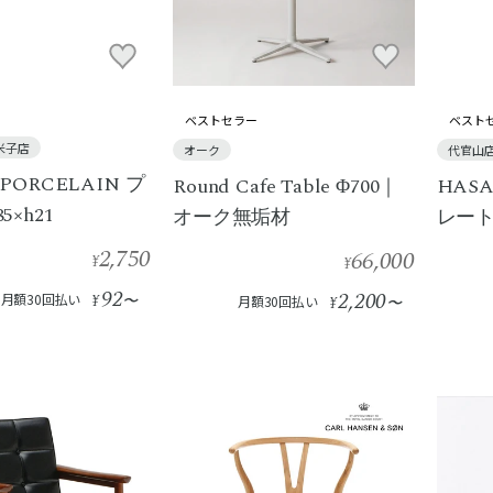
ベストセラー
ベスト
米子店
オーク
代官山
 PORCELAIN プ
Round Cafe Table Φ700｜
HASA
5×h21
オーク無垢材
レート 
2,750
66,000
¥
¥
92
2,200
月額30回払い
¥
〜
月額30回払い
¥
〜