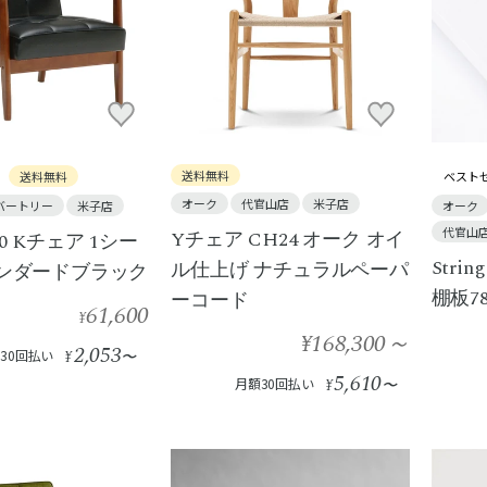
送料無料
送料無料
ベスト
オーク
代官山店
米子店
バートリー
米子店
オーク
代官山
Yチェア CH24 オーク オイ
0 Kチェア 1シー
Str
ル仕上げ ナチュラルペーパ
タンダードブラック
棚板7
ーコード
61,600
¥
¥168,300
～
2,053
30回払い
¥
〜
5,610
月額30回払い
¥
〜