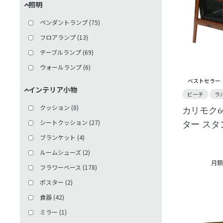
照明
ワゴン
(
1
)
ペンダントランプ
(
75
)
フロアランプ
(
13
)
テーブルランプ
(
69
)
ウォールランプ
(
6
)
ベストセラー
インテリア小物
ビーチ
ラ
クッション
(
8
)
カリモク6
シートクッション
(
27
)
ター ス
ブランケット
(
4
)
ルームシューズ
(
2
)
月額
フラワーベース
(
178
)
ポスター
(
2
)
食器
(
42
)
ミラー
(
1
)