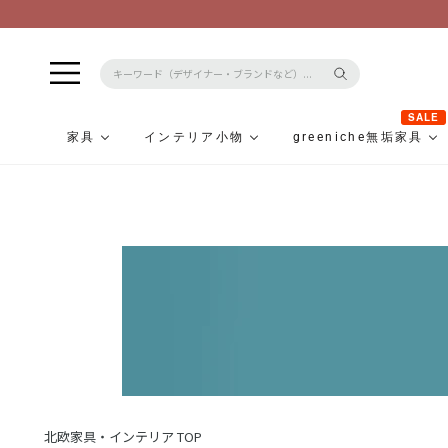
SALE
家具
インテリア小物
greeniche無垢家具
コ
ン
テ
ン
ツ
に
ス
キ
ッ
プ
北欧家具・インテリア TOP