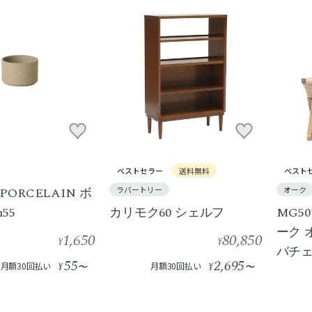
ベストセラー
送料無料
ベスト
 PORCELAIN ボ
ラバートリー
オーク
h55
カリモク60 シェルフ
MG50
ーク 
1,650
80,850
¥
¥
バチ
55
2,695
月額30回払い
¥
〜
月額30回払い
¥
〜