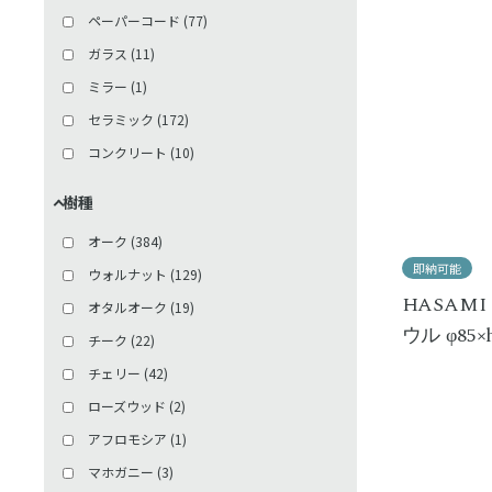
ペーパーコード
(
77
)
ガラス
(
11
)
ミラー
(
1
)
セラミック
(
172
)
コンクリート
(
10
)
樹種
オーク
(
384
)
即納可能
ウォルナット
(
129
)
HASAMI
オタルオーク
(
19
)
ウル φ85×
チーク
(
22
)
チェリー
(
42
)
ローズウッド
(
2
)
アフロモシア
(
1
)
マホガニー
(
3
)