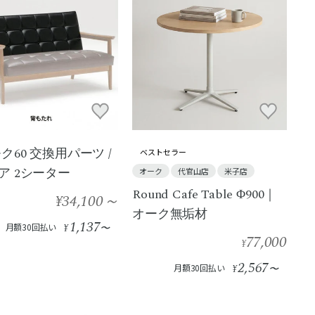
ク60 交換用パーツ /
ベストセラー
ア 2シーター
オーク
代官山店
米子店
Round Cafe Table Φ900｜
¥34,100
～
オーク無垢材
1,137
月額30回払い
¥
〜
77,000
¥
2,567
月額30回払い
¥
〜