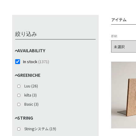
アイテム
絞り込み
即納
AVAILABILITY
In stock
(
1371
)
GREENICHE
Luu
(
26
)
kilta
(
3
)
Basic
(
3
)
STRING
Stringシステム
(
19
)