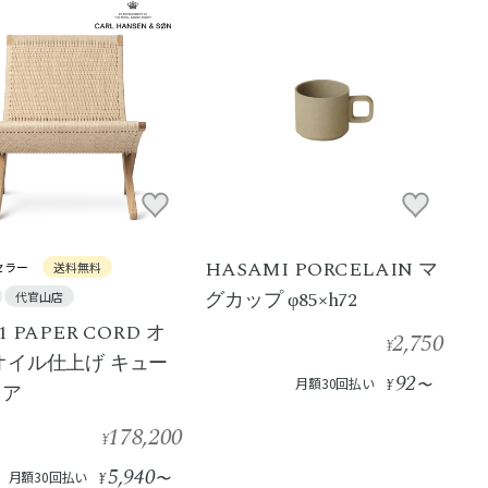
HASAMI PORCELAIN マ
セラー
送料無料
グカップ φ85×h72
代官山店
1 PAPER CORD オ
2,750
¥
オイル仕上げ キュー
92
月額30回払い
¥
〜
ェア
178,200
¥
5,940
月額30回払い
¥
〜