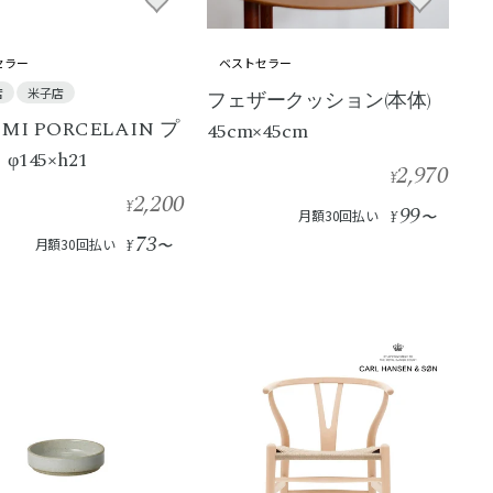
セラー
ベストセラー
店
米子店
フェザークッション(本体)
MI PORCELAIN プ
45cm×45cm
φ145×h21
2,970
¥
2,200
¥
99
月額30回払い
¥
〜
73
月額30回払い
¥
〜