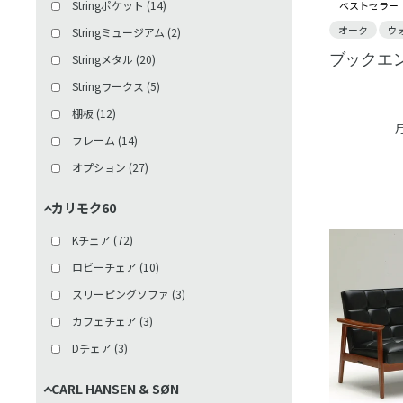
Stringポケット
(
14
)
ベストセラー
オーク
ウ
Stringミュージアム
(
2
)
ブックエ
Stringメタル
(
20
)
Stringワークス
(
5
)
棚板
(
12
)
フレーム
(
14
)
オプション
(
27
)
カリモク60
Kチェア
(
72
)
ロビーチェア
(
10
)
スリーピングソファ
(
3
)
カフェチェア
(
3
)
Dチェア
(
3
)
CARL HANSEN & SØN