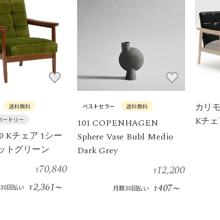
カリモ
送料無料
ベストセラー
送料無料
Kチェ
バートリー
101 COPENHAGEN
0 Kチェア 1シー
Sphere Vase Bubl Medio
ケットグリーン
Dark Grey
70,840
12,200
¥
¥
2,361
407
30回払い
¥
〜
月額30回払い
¥
〜