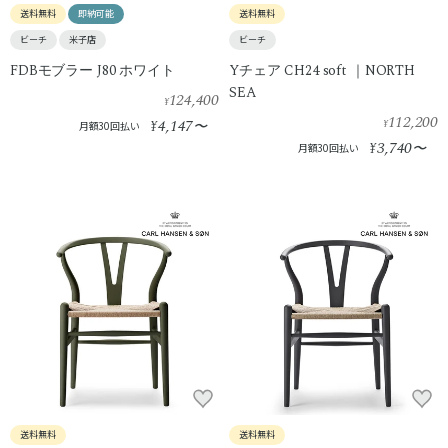
送料無料
即納可能
送料無料
ビーチ
米子店
ビーチ
FDBモブラー J80 ホワイト
Yチェア CH24 soft ｜NORTH
SEA
124,400
¥
112,200
4,147
¥
〜
¥
月額30回払い
3,740
¥
〜
月額30回払い
送料無料
送料無料