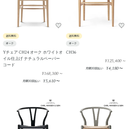
送料無料
送料無料
オーク
オーク
Yチェア CH24 オーク ホワイトオ
CH36
イル仕上げ ナチュラルペーパー
¥125,400
～
コード
4,180
¥
〜
月額30回払い
¥168,300
～
5,610
¥
〜
月額30回払い