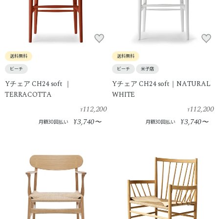
送料無料
送料無料
ビーチ
ビーチ
米子店
Yチェア CH24 soft ｜
Yチェア CH24 soft｜NATURAL
TERRACOTTA
WHITE
112,200
112,200
¥
¥
3,740
3,740
¥
〜
¥
〜
月額30回払い
月額30回払い