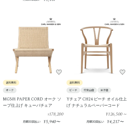
送料無料
送料無料
オーク
ビーチ
代官山店
米子店
MG501 PAPER CORD オーク ソ
Yチェア CH24 ビーチ オイル仕上
ープ仕上げ キューバチェア
げ ナチュラルペーパーコード
178,200
¥126,500
～
¥
5,940
4,217
¥
〜
¥
〜
月額30回払い
月額30回払い