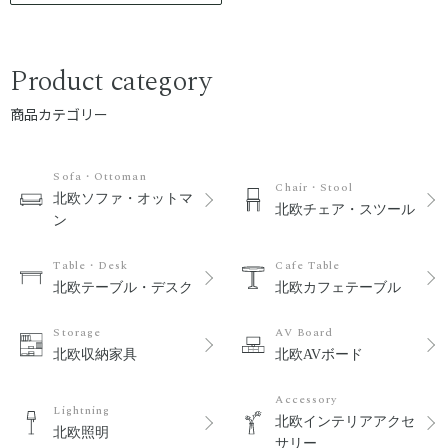
Product category
商品カテゴリー
Sofa・Ottoman
Chair・Stool
北欧ソファ・オットマ
北欧チェア・スツール
ン
Table・Desk
Cafe Table
北欧テーブル・デスク
北欧カフェテーブル
Storage
AV Board
北欧収納家具
北欧AVボード
Accessory
Lightning
北欧インテリアアクセ
北欧照明
サリー