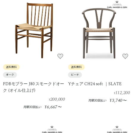
送料無料
送料無料
オーク
ビーチ
FDBモブラー J80 スモークドオー
Yチェア CH24 soft ｜SLATE
ク (オイル仕上げ)
112,200
¥
200,000
3,740
¥
¥
〜
月額30回払い
6,667
¥
〜
月額30回払い