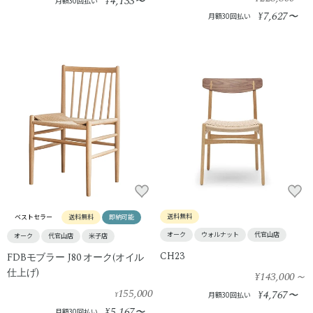
4,133
¥
〜
月額30回払い
7,627
¥
〜
月額30回払い
送料無料
ベストセラー
送料無料
即納可能
オーク
ウォルナット
代官山店
オーク
代官山店
米子店
CH23
FDBモブラー J80 オーク(オイル
仕上げ)
¥143,000
～
155,000
4,767
¥
〜
¥
月額30回払い
5,167
¥
〜
月額30回払い