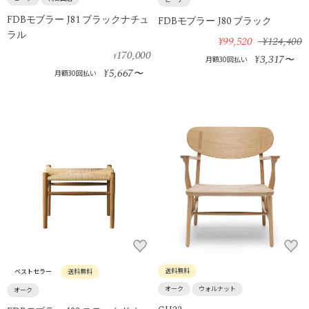
FDBモブラー J81 ブラックナチュ
FDBモブラー J80 ブラック
ラル
¥99,520
¥124,400
170,000
¥
3,317
¥
〜
月額30回払い
5,667
¥
〜
月額30回払い
送料無料
ベストセラー
送料無料
オーク
ウォルナット
オーク