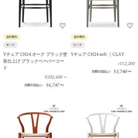
送料無料
送料無料
オーク
ビーチ
Yチェア CH24 オーク ブラック塗
Yチェア CH24 soft ｜CLAY
装仕上げ ブラックペーパーコー
112,200
¥
ド
3,740
¥
〜
月額30回払い
¥202,400
～
6,747
¥
〜
月額30回払い