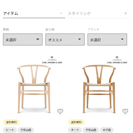
アイテム
スタイリング
即納
並び順
ブランド
送料無料
送料無料
ビーチ
代官山店
オーク
代官山店
米子店