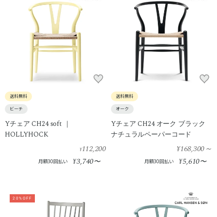
送料無料
送料無料
ビーチ
オーク
Yチェア CH24 soft ｜
Yチェア CH24 オーク ブラック
HOLLYHOCK
ナチュラルペーパーコード
112,200
¥168,300
～
¥
3,740
5,610
¥
〜
¥
〜
月額30回払い
月額30回払い
20%OFF