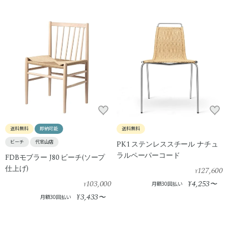
送料無料
即納可能
送料無料
ビーチ
代官山店
PK1 ステンレススチール ナチュ
ラルペーパーコード
FDBモブラー J80 ビーチ(ソープ
仕上げ)
127,600
¥
103,000
4,253
¥
〜
月額30回払い
¥
3,433
¥
〜
月額30回払い