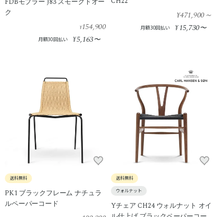
CH22
FDBモブラー J83 スモークドオー
ク
¥471,900
～
154,900
15,730
¥
〜
¥
月額30回払い
5,163
¥
〜
月額30回払い
送料無料
送料無料
ウォルナット
PK1 ブラックフレーム ナチュラ
ルペーパーコード
Yチェア CH24 ウォルナット オイ
ル仕上げ ブラックペーパーコー