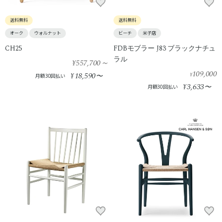
送料無料
送料無料
オーク
ウォルナット
ビーチ
米子店
CH25
FDBモブラー J83 ブラックナチュ
ラル
¥557,700
～
109,000
18,590
¥
〜
¥
月額30回払い
3,633
¥
〜
月額30回払い