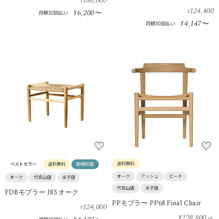
186,000
¥
124,400
6,200
¥
〜
¥
月額30回払い
4,147
¥
〜
月額30回払い
送料無料
ベストセラー
送料無料
即納可能
オーク
アッシュ
ビーチ
オーク
代官山店
米子店
代官山店
米子店
FDBモブラー J83 オーク
PPモブラー PP68 Final Chair
124,000
¥
¥228,800
～