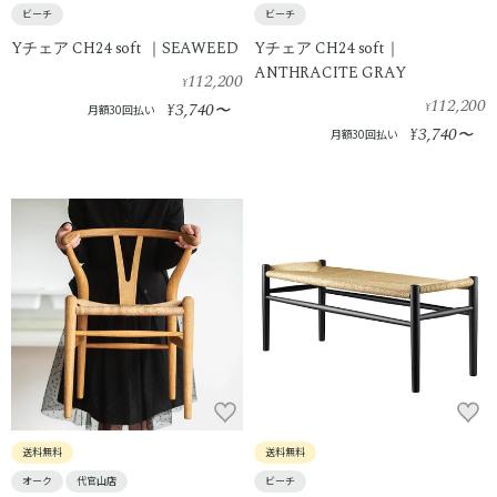
ビーチ
ビーチ
Yチェア CH24 soft ｜SEAWEED
Yチェア CH24 soft｜
ANTHRACITE GRAY
112,200
¥
112,200
3,740
¥
〜
¥
月額30回払い
3,740
¥
〜
月額30回払い
送料無料
送料無料
オーク
代官山店
ビーチ