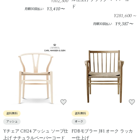
102,300
¥
ド
3,410
¥
〜
月額30回払い
¥281,600
～
9,387
¥
〜
月額30回払い
送料無料
送料無料
アッシュ
オーク
Yチェア CH24 アッシュ ソープ仕
FDBモブラー J81 オーク ラッカ
上げ ナチュラルペーパーコード
ー仕上げ