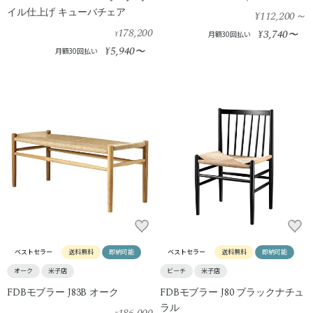
イル仕上げ キューバチェア
¥112,200
～
178,200
3,740
¥
〜
¥
月額30回払い
5,940
¥
〜
月額30回払い
ベストセラー
送料無料
即納可能
ベストセラー
送料無料
即納可能
オーク
米子店
ビーチ
米子店
FDBモブラー J83B オーク
FDBモブラー J80 ブラックナチュ
ラル