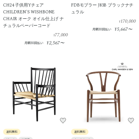
CH24 子供用Yチェア
FDBモブラー J83B ブラックナチ
CHILDREN'S WISHBONE
ュラル
CHAIR オーク オイル仕上げ ナ
170,000
¥
チュラルペーパーコード
5,667
¥
〜
月額30回払い
77,000
¥
2,567
¥
〜
月額30回払い
送料無料
送料無料