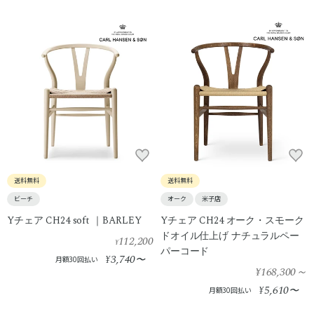
送料無料
送料無料
ビーチ
オーク
米子店
Yチェア CH24 soft ｜BARLEY
Yチェア CH24 オーク・スモーク
ドオイル仕上げ ナチュラルペー
112,200
¥
パーコード
3,740
¥
〜
月額30回払い
¥168,300
～
5,610
¥
〜
月額30回払い