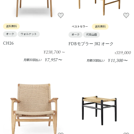
送料無料
ベストセラー
送料無料
オーク
ウォルナット
オーク
代官山店
CH26
FDBモブラー J82 オーク
¥238,700
～
339,000
¥
7,957
¥
〜
11,300
月額30回払い
¥
〜
月額30回払い