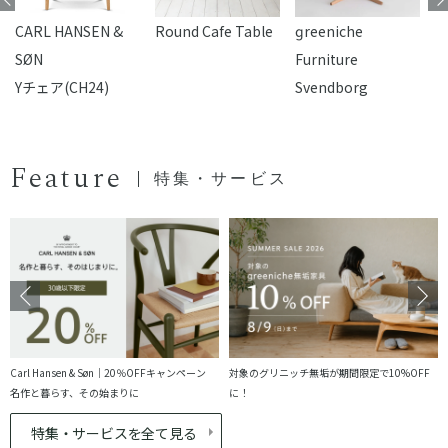
CARL HANSEN &
Round Cafe Table
reeniche
F
SØN
Furniture
Yチェア(CH24)
Svendborg
Feature
特集・サービス
Carl Hansen & Søn｜20％OFFキャンペーン
対象のグリニッチ無垢が期間限定で10%OFF
名作と暮らす、その始まりに
に！
特集・サービスを全て見る