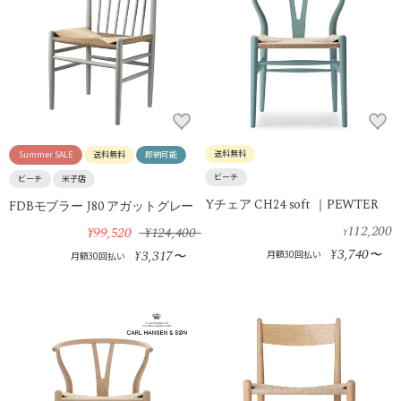
送料無料
Summer SALE
送料無料
即納可能
ビーチ
ビーチ
米子店
Yチェア CH24 soft ｜PEWTER
FDBモブラー J80 アガットグレー
112,200
¥99,520
¥124,400
¥
3,740
3,317
¥
〜
¥
〜
月額30回払い
月額30回払い