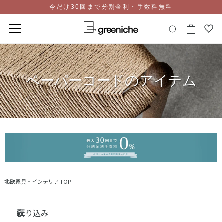
今だけ30回まで分割金利・手数料無料
コ
ン
テ
ペーパーコードのアイテム
ン
ツ
に
ス
キ
ッ
プ
北欧家具・インテリア TOP
絞り込み