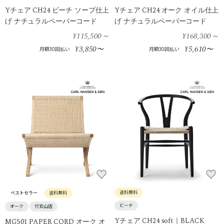
Yチェア CH24 ビーチ ソープ仕上
Yチェア CH24 オーク オイル仕上
げ ナチュラルペーパーコード
げ ナチュラルペーパーコード
¥115,500
～
¥168,300
～
3,850
5,610
¥
〜
¥
〜
月額30回払い
月額30回払い
送料無料
ベストセラー
送料無料
ビーチ
オーク
代官山店
Yチェア CH24 soft｜BLACK
MG501 PAPER CORD オーク オ