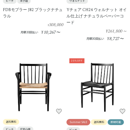
ビーチ
米子店
ウォルナット
FDBモブラー J82 ブラックナチュ
Yチェア CH24 ウォルナット オイ
ラル
ル仕上げ ナチュラルペーパーコ
ード
308,000
¥
¥261,800
～
10,267
¥
〜
月額30回払い
8,727
¥
〜
月額30回払い
20%OFF
送料無料
Summer SALE
送料無料
即納可能
ビーチ
代官山店
ビーチ