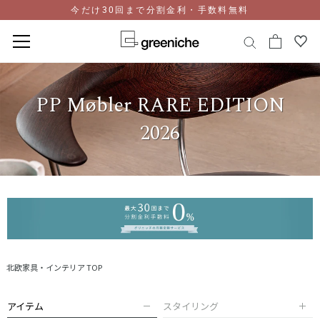
今だけ30回まで分割金利・手数料無料
コ
ン
PP Møbler RARE EDITION
テ
ン
2026
ツ
に
ス
キ
ッ
プ
北欧家具・インテリア TOP
アイテム
スタイリング