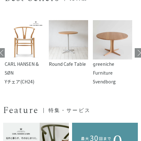
CARL HANSEN &
Round Cafe Table
reeniche
F
SØN
Furniture
Yチェア(CH24)
Svendborg
Feature
特集・サービス