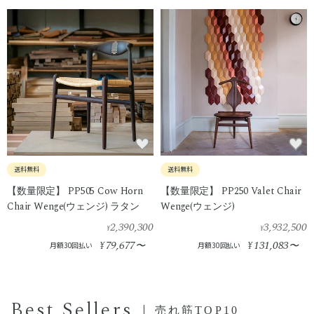
送料無料
送料無料
【数量限定】 PP505 Cow Horn
【数量限定】 PP250 Valet Chair
Chair Wenge(ウェンジ) ラタン
Wenge(ウェンジ)
2,390,300
3,932,500
¥
¥
79,677
131,083
¥
〜
¥
〜
月額30回払い
月額30回払い
Best Sellers
売れ筋TOP10