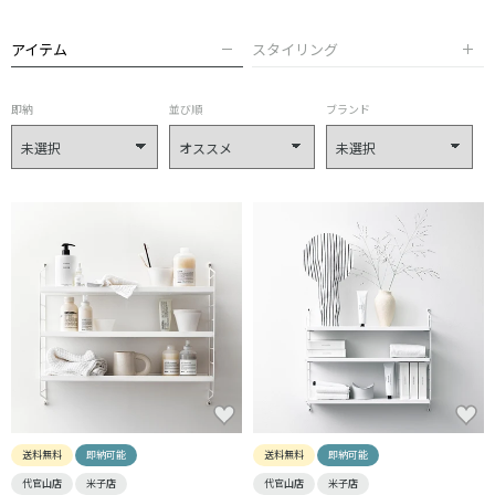
アイテム
スタイリング
即納
並び順
ブランド
送料無料
即納可能
送料無料
即納可能
代官山店
米子店
代官山店
米子店