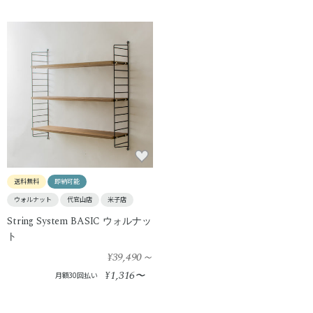
送料無料
即納可能
ウォルナット
代官山店
米子店
String System BASIC ウォルナッ
ト
¥39,490
～
1,316
¥
〜
月額30回払い