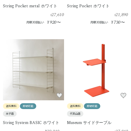
String Pocket metal ホワイト
String Pocket ホワイト
27,610
21,890
¥
¥
920
730
¥
〜
¥
〜
月額30回払い
月額30回払い
送料無料
即納可能
送料無料
即納可能
米子店
代官山店
String System BASIC ホワイト
Museum サイドテーブル