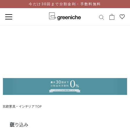
今だけ30回まで分割金利・手数料無料
コ
ン
テ
ン
ツ
に
ス
キ
ッ
プ
北欧家具・インテリア TOP
絞り込み