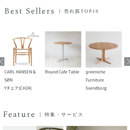
Best Sellers
売れ筋TOP10
CARL HANSEN &
Round Cafe Table
reeniche
F
SØN
Furniture
Yチェア(CH24)
Svendborg
Feature
特集・サービス