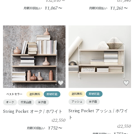
¥32,010
～
37,840
¥
1,067
1,261
¥
〜
¥
〜
月額30回払い
月額30回払い
送料無料
即納可能
ベストセラー
送料無料
即納可能
アッシュ
米子店
オーク
代官山店
米子店
String Pocket アッシュ / ホワイ
String Pocket オーク / ホワイト
ト
22,550
¥
22,550
752
¥
¥
〜
月額30回払い
月額30回払い