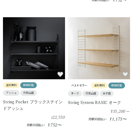
752
¥
〜
送料無料
即納可能
ベストセラー
送料無料
即納可能
アッシュ
代官山店
オーク
代官山店
米子店
String Pocket ブラックステイン
String System BASIC オーク
ドアッシュ
¥35,200
～
22,550
¥
1,173
¥
〜
月額30回払い
752
¥
〜
月額30回払い