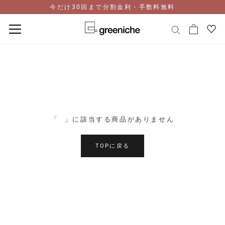
今だけ30回まで分割金利・手数料無料
コ
ン
テ
ン
ツ
に
ス
「⠀」に該当する商品がありません
キ
ッ
プ
TOPに戻る