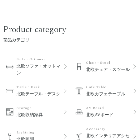
Product category
商品カテゴリー
Sofa・Ottoman
Chair・Stool
北欧ソファ・オットマ
北欧チェア・スツール
ン
Table・Desk
Cafe Table
北欧テーブル・デスク
北欧カフェテーブル
Storage
AV Board
北欧収納家具
北欧AVボード
Accessory
Lightning
北欧インテリアアクセ
北欧照明