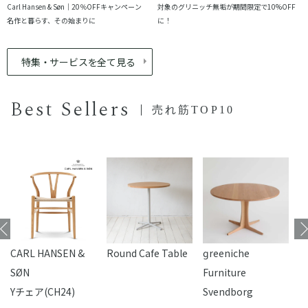
Carl Hansen & Søn｜20％OFFキャンペーン
対象のグリニッチ無垢が期間限定で10%OFF
名作と暮らす、その始まりに
に！
特集・サービスを全て見る
Best Sellers
売れ筋TOP10
CARL HANSEN &
Round Cafe Table
reeniche
F
SØN
Furniture
Yチェア(CH24)
Svendborg