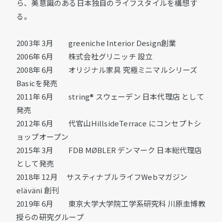
ら、美意識のある日本独自のライフスタイルを構想す
る。
2003年 3⽉ greeniche Interior Design創業
2006年 6⽉ 株式会社グリニッチ 設⽴
2008年 6⽉ オリジナル家具 究極ミニマルシリーズ
Basicを発売
2011年 6⽉ string® スウェーデン ⽇本代理店 として
発売
2012年 6⽉ 代官⼭HillsideTerrace にコンセプトシ
ョップオープン
2015年 3⽉ FDB MØBLER デンマーク ⽇本総代理店
として発売
2018年 12⽉ サスティナブルライフWebマガジン
eläväni 創刊
2019年 6⽉ 東京⼤学⼤学院⼯学系研究科 川原圭博教
授らの研究グループ