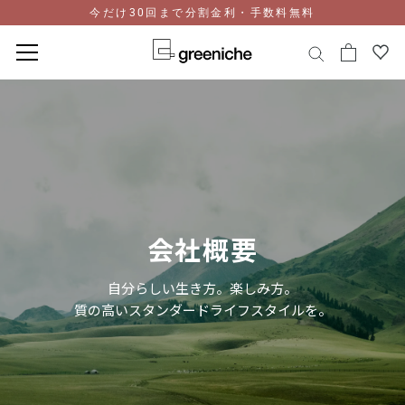
今だけ30回まで分割金利・手数料無料
コ
ン
テ
ン
ツ
に
ス
キ
会社概要
ッ
プ
自分らしい生き方。楽しみ方。
質の高いスタンダードライフスタイルを。