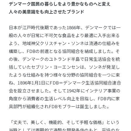
デンマーク国民の暮らしをより豊かなものへと変え
人々の美意識をも向上させたブランド
日本が江戸時代後期であった1866年、デンマークでは一
般の人々が日常に不可欠な食品をより最適に入手出来る
よう、地域神父クリスチャン・ソンネは流通の仕組みを
構築し、FDBの前進となる協同組合を結成しました。そ
の後、デンマークのユトランド半島で日常生活協会を統
括していたセブリン・ヨーエンセンは、ソンネが発足し
たような仕組みを持つ様々な分野の協同組合を一つに束
ね、1896年1月1日にFDB＝デンマーク生活協同組合連合
会を設立させました。そして1942年にインテリア事業の
角度から消費者の生活レベル向上を目指し、FDB内に家
具部門が組織化されFDBモブラーは誕生しました。
「丈夫で、美しく、機能的、そして手軽な価格」という
当時としては画期的で過酷な開発条件のもと、妥協のな