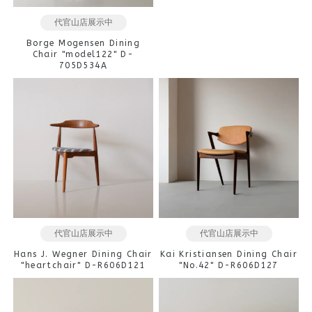
代官山店展示中
Borge Mogensen Dining
Chair "model122" D-
705D534A
代官山店展示中
代官山店展示中
Hans J. Wegner Dining Chair
Kai Kristiansen Dining Chair
"heartchair" D-R606D121
"No.42" D-R606D127