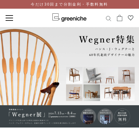
今だけ30回まで分割金利・手数料無料
コ
ン
テ
ン
ツ
に
ス
キ
ッ
プ