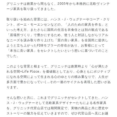
グリニッチは創業から間もなく、2005年から本格的に北欧ヴィンテ
ージ家具を取り扱ってきました。
取り扱いを始めた背景には、ハンス・J・ウェグナーやコーア・クリ
ント、ボーエ・モーエンセンなどの、「人のための家具を作る」と
いった考え方、またさらに国民の生活を衣食住とは別の観点である
「居場所づくり」で豊かにするため、使う人と対話しながらリアル
なニーズを汲み取り作り上げた「質の良い家具」を全国民に提供し
ようと立ち上がったFDBモブラーの存在があり、お客様にとって
「本当に良い家具」をセレクトしたいという想いに基づいてのこと
でした。
このような背景と相まって、グリニッチは創業時より「⼼が満たさ
れる空間=Life Place」を価値観としており、⼼身ともにポジティブ
になれる空間によって⽣まれる⼼のゆとりの積み重なりで、⼈⽣が
多⽅⾯で豊かになっていく…その⼀連のサイクルを表現した想いがあ
ります。
そんな想いと共に、これまでグリニッチがセレクトしてきた、ハン
ス・J・ウェグナーそして北欧家具デザイナーたちによる名作家具
を、グリニッチ代官山店では期間限定で、実物の商品と共に歴史や
ストーリーの魅力を伝えていきますので、ぜひ代官山店へ見にお越