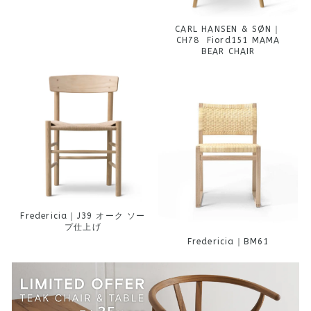
CARL HANSEN & SØN｜
CH78 Fiord151 MAMA
BEAR CHAIR
Fredericia｜J39 オーク ソー
プ仕上げ
Fredericia｜BM61