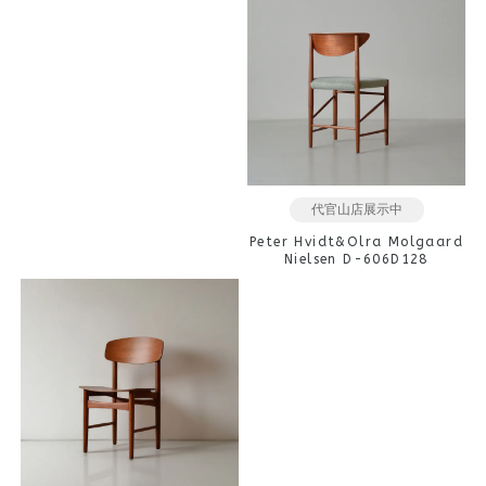
代官山店展示中
Peter Hvidt&Olra Molgaard
Nielsen D-606D128