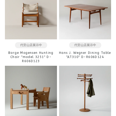
代官山店展示中
代官山店展示中
Borge Mogensen Hunting
Hans J. Wegner Dining Table
Chair "model 3251" D-
"AT310" D-R606D124
R606D123