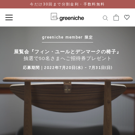
今だけ30回まで分割金利・手数料無料
コ
ン
greeniche member 限定
テ
ン
展覧会『フィン・ユールとデンマークの椅子』
ツ
抽選で50名さまへご招待券プレゼント
に
ス
応募期間｜2022年7月20日(水) - 7月31日(日)
キ
ッ
プ