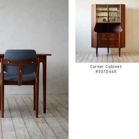
Corner Cabinet
R507D440