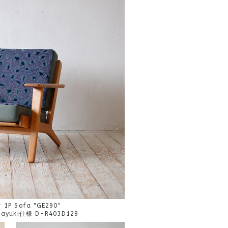
r 1P Sofa "GE290"
nayuki仕様 D-R403D129