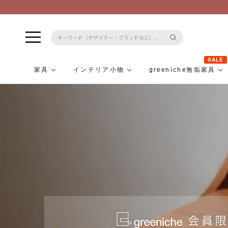
SALE
家具
インテリア小物
greeniche無垢家具
コ
ン
テ
ン
ツ
に
ス
キ
ッ
プ