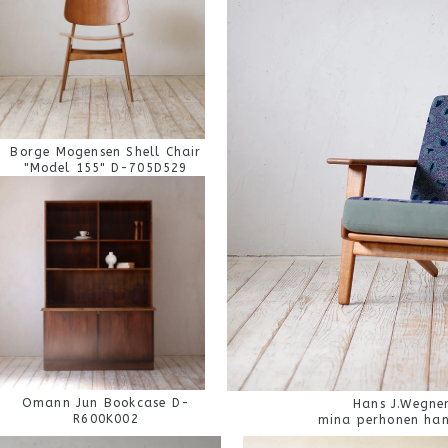
Borge Mogensen Shell Chair
"Model 155" D-705D529
Omann Jun Bookcase D-
Hans J.Wegne
R600K002
mina perhonen ha