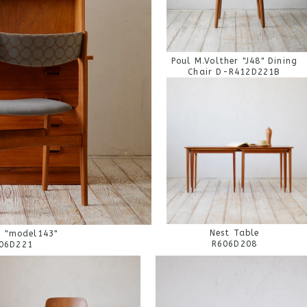
Poul M.Volther "J48" Dining
Chair D-R412D221B
Nest Table
 "model143"
R606D208
06D221