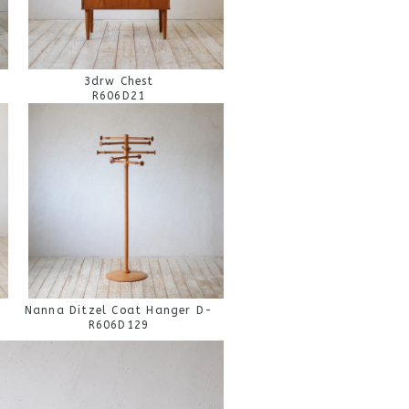
3drw Chest
R606D21
Nanna Ditzel Coat Hanger D-
R606D129