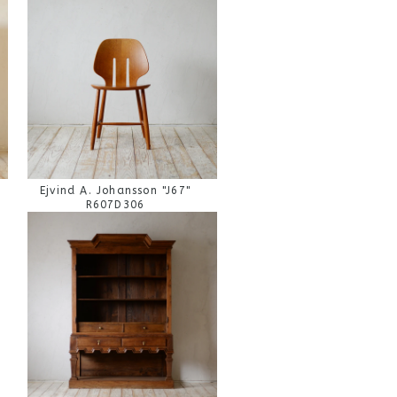
Ejvind A. Johansson "J67"
R607D306