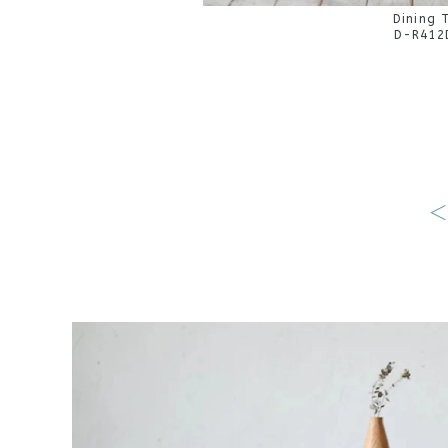
Dining 
D-R412