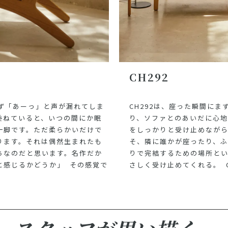
CH292
CH292は、座った瞬間に
わず「あーっ」と声が漏れてしま
り、ソファとのあいだに心
委ねていると、いつの間にか眠
をしっかりと受け止めなが
一脚です。
ただ柔らかいだけで
そ、隣に誰かが座ったり、
ります。
それは偶然生まれたも
りで完結するための場所とい
ちなのだと思います。
名作だか
さしく受け止めてくれる。 
と感じるかどうか」 その感覚で