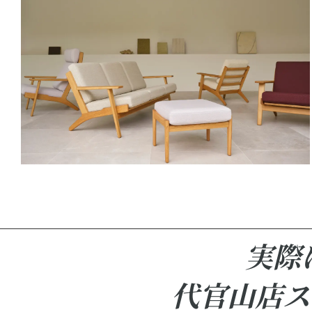
実際
代官山店ス