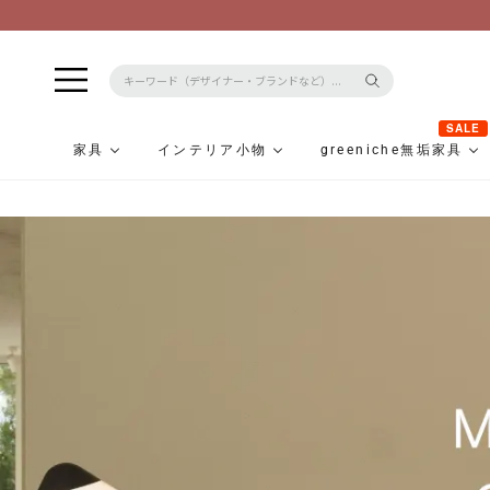
SALE
家具
インテリア小物
greeniche無垢家具
コ
ン
テ
ン
ツ
に
ス
キ
ッ
プ