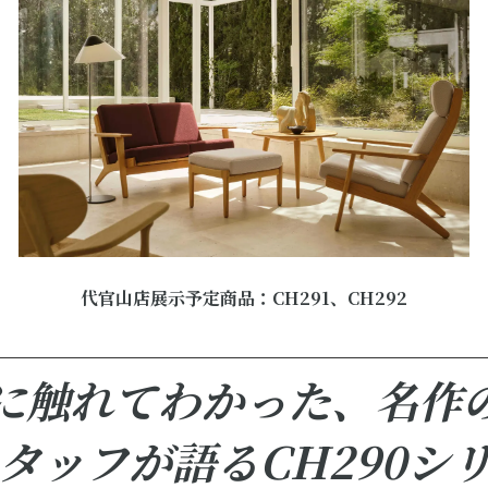
代官山店展示予定商品：CH291、CH292
に触れてわかった、名作
タッフが語るCH290シ