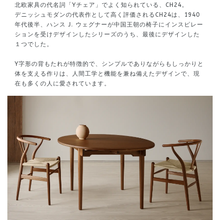
北欧家具の代名詞「Yチェア」でよく知られている、CH24。
デニッシュモダンの代表作として高く評価されるCH24は、1940
年代後半、ハンス J. ウェグナーが中国王朝の椅子にインスピレー
ションを受けデザインしたシリーズのうち、最後にデザインした
１つでした。
Y字形の背もたれが特徴的で、シンプルでありながらもしっかりと
体を支える作りは、人間工学と機能を兼ね備えたデザインで、現
在も多くの人に愛されています。