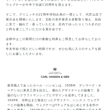
ウェグナーが今年で生誕110周年を迎えます。
そこで、グリニッチの22周年特別企画の一環として、代官山店で
展示会を開催いたします。北欧の名作家具を多数取り揃え、自由
に見て・触れて・座っていただき、店内でゆったりくつろぎのひ
と時を過ごしていただける展示会です。
会期中はこの期間だけの素敵な特典もご用意してお待ちしており
ます。
年末年始で慌ただしい時期ですが、ぜひお気に入りのチェアを探
しにお越しくださいませ。
家具職人であったカール・ハンセンは、1908年、デンマーク・オ
ーデンセに家具工房を設立し、優れたデザイナーとの協働で、妥
協のないクラフトマンシップとデザインを追求してきました。
1949年、当時はまだ無名だったデザイナー、ハンス J. ウェグナ
ーとの協働を開始。ウェグナーはYチェアをはじめとする名作の
数々を発表し、1950年代にデニッシュモダンを国際的に広める原