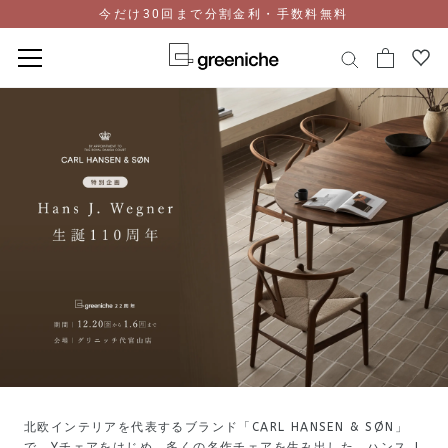
今だけ30回まで分割金利・手数料無料
コ
ン
テ
ン
ツ
に
ス
キ
ッ
プ
北欧インテリアを代表するブランド「CARL HANSEN & SØN」
で、Yチェアをはじめ、多くの名作チェアを生み出した、ハンス J.