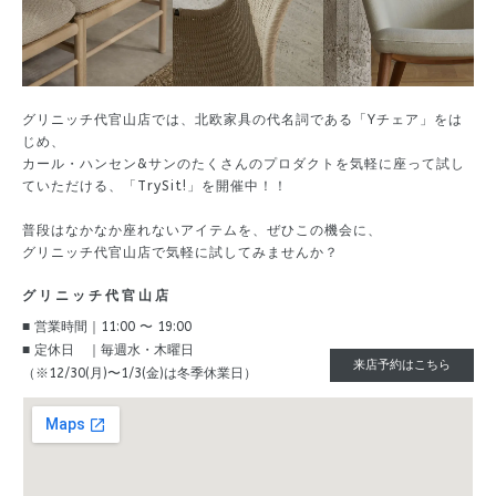
グリニッチ代官山店では、北欧家具の代名詞である「Yチェア」をは
じめ、
カール・ハンセン&サンのたくさんのプロダクトを気軽に座って試し
ていただける、「TrySit!」を開催中！！
普段はなかなか座れないアイテムを、ぜひこの機会に、
グリニッチ代官山店で気軽に試してみませんか？
グリニッチ代官山店
■ 営業時間｜11:00 〜 19:00
■ 定休日 ｜毎週水・木曜日
来店予約はこちら
（※12/30(月)〜1/3(金)は冬季休業日）