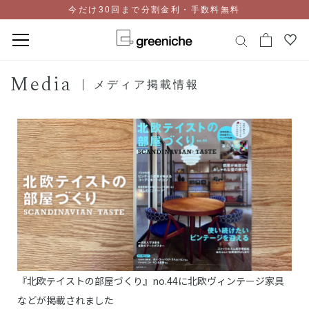
今だけ30回まで分割金利・手数料無料
コ
Media
ン
メディア掲載情報
テ
ン
ツ
に
ス
キ
ッ
プ
『北欧テイストの部屋づくり』no.44に北欧ヴィンテージ家具
などが掲載されました