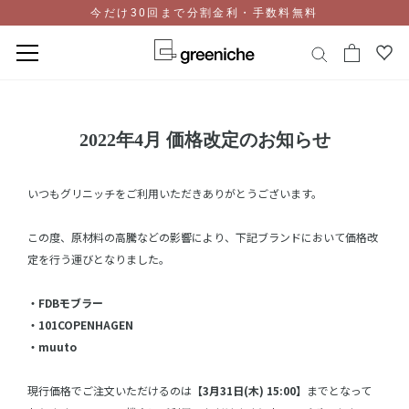
今だけ30回まで分割金利・手数料無料
コ
ン
テ
2022年4月 価格改定のお知らせ
ン
ツ
に
いつもグリニッチをご利用いただきありがとうございます。
ス
キ
この度、原材料の高騰などの影響により、下記ブランドにおいて価格改
ッ
定を行う運びとなりました。
プ
・FDBモブラー
・101COPENHAGEN
・muuto
現行価格でご注文いただけるのは
【3月31日(木) 15:00】
までとなって