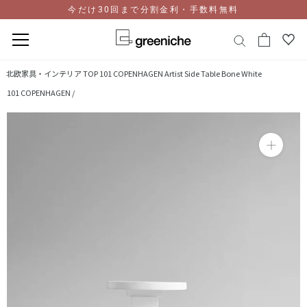
今だけ30回まで分割金利・手数料無料
コ
北欧家具・インテリア TOP
101 COPENHAGEN Artist Side Table Bone White
ン
101 COPENHAGEN /
テ
ン
ツ
に
ス
キ
ッ
プ