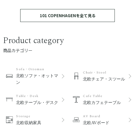
101 COPENHAGENを全て見る
Product category
商品カテゴリー
Sofa・Ottoman
Chair・Stool
北欧ソファ・オットマ
北欧チェア・スツール
ン
Table・Desk
Cafe Table
北欧テーブル・デスク
北欧カフェテーブル
Storage
AV Board
北欧収納家具
北欧AVボード