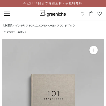
今だけ30回まで分割金利・手数料無料
コ
北欧家具・インテリア TOP
101 COPENHAGEN ブランドブック
ン
101 COPENHAGEN /
テ
ン
ツ
に
ス
キ
ッ
プ