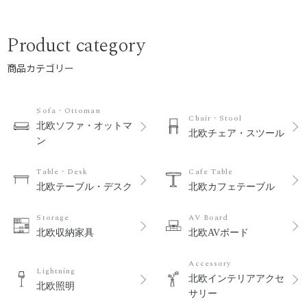
Product category
商品カテゴリー
Sofa・Ottoman
Chair・Stool
北欧ソファ・オットマ
北欧チェア・スツール
ン
Table・Desk
Cafe Table
北欧テーブル・デスク
北欧カフェテーブル
Storage
AV Board
北欧収納家具
北欧AVボード
Accessory
Lightning
北欧インテリアアクセ
北欧照明
サリー