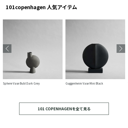
101copenhagen 人気アイテム
Sphere Vase Bubl Dark Grey
Guggenheim Vase Mini Black
101 COPENHAGENを全て見る