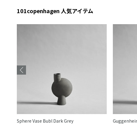
101copenhagen 人気アイテム
Sphere Vase Bubl Dark Grey
Guggenheim