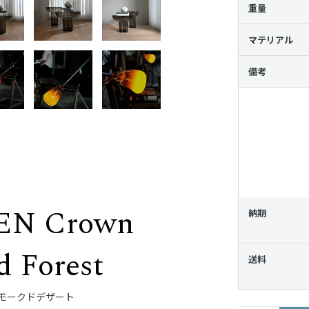
重量
マテリアル
備考
EN Crown
納期
 Forest
送料
スモークドデザート