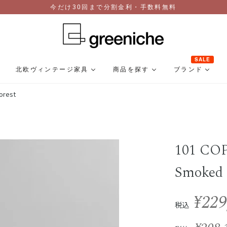
今だけ30回まで分割金利・手数料無料
SALE
北欧ヴィンテージ家具
商品を探す
ブランド
orest
101 CO
Smoked 
¥229
税込