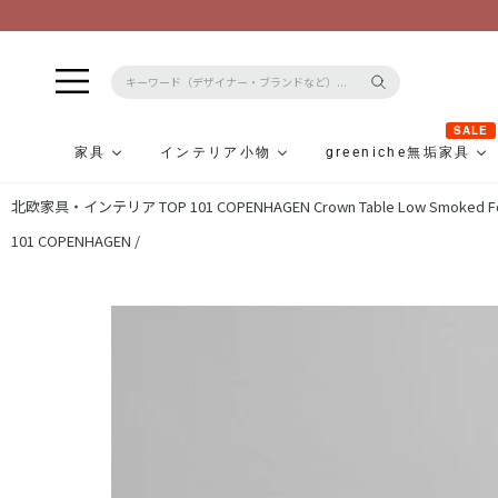
SALE
家具
インテリア小物
greeniche無垢家具
コ
北欧家具・インテリア TOP
101 COPENHAGEN Crown Table Low Smoked F
ン
テ
101 COPENHAGEN /
ン
ツ
に
ス
キ
ッ
プ