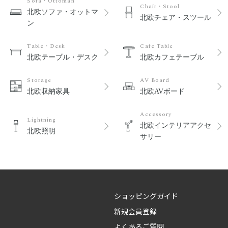
Sofa・Ottoman
Chair・Stool
北欧ソファ・オットマ
北欧チェア・スツール
ン
Table・Desk
Cafe Table
北欧テーブル・デスク
北欧カフェテーブル
Storage
AV Board
北欧収納家具
北欧AVボード
Accessory
Lightning
北欧インテリアアクセ
北欧照明
サリー
ショッピングガイド
新規会員登録
よくあるご質問