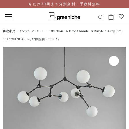
今だけ30回まで分割金利・手数料無料
コ
北欧家具・インテリア TOP
101 COPENHAGEN Drop Chandelier Bulp Mini Grey (5m)
ン
101 COPENHAGEN /
北欧照明・ランプ /
テ
ン
ツ
に
ス
キ
ッ
プ