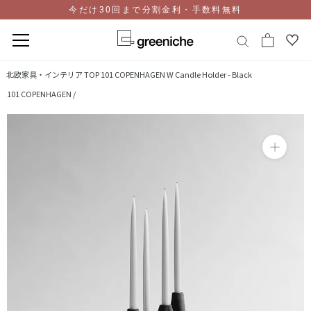
今だけ30回まで分割金利・手数料無料
コ
北欧家具・インテリア TOP
101 COPENHAGEN W Candle Holder - Black
ン
101 COPENHAGEN /
テ
ン
ツ
に
ス
キ
ッ
プ