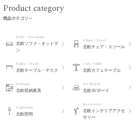
Product category
商品カテゴリー
Sofa・Ottoman
Chair・Stool
北欧ソファ・オットマ
北欧チェア・スツール
ン
Table・Desk
Cafe Table
北欧テーブル・デスク
北欧カフェテーブル
Storage
AV Board
北欧収納家具
北欧AVボード
Accessory
Lightning
北欧インテリアアクセ
北欧照明
サリー