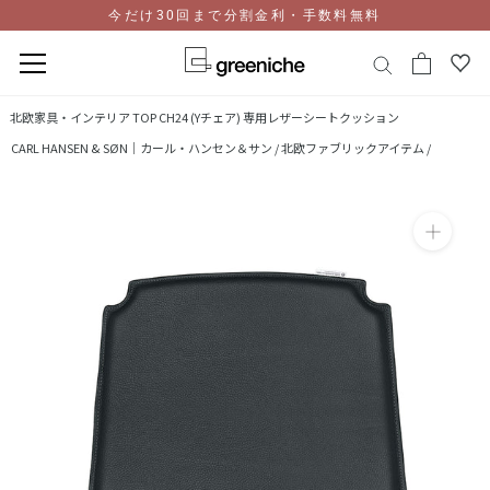
今だけ30回まで分割金利・手数料無料
コ
北欧家具・インテリア TOP
CH24 (Yチェア) 専用レザーシートクッション
ン
CARL HANSEN & SØN｜カール・ハンセン＆サン /
北欧ファブリックアイテム /
テ
ン
ツ
に
ス
キ
ッ
プ