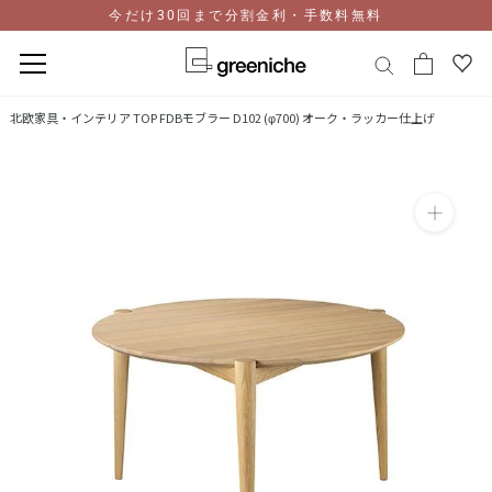
今だけ30回まで分割金利・手数料無料
コ
北欧家具・インテリア TOP
FDBモブラー D102 (φ700) オーク・ラッカー仕上げ
ン
テ
ン
ツ
に
ス
キ
ッ
プ