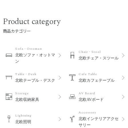
Product category
商品カテゴリー
Sofa・Ottoman
Chair・Stool
北欧ソファ・オットマ
北欧チェア・スツール
ン
Table・Desk
Cafe Table
北欧テーブル・デスク
北欧カフェテーブル
Storage
AV Board
北欧収納家具
北欧AVボード
Accessory
Lightning
北欧インテリアアクセ
北欧照明
サリー