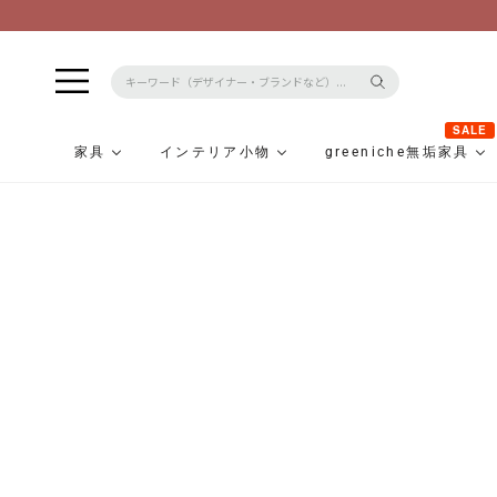
コ
ン
テ
ン
ツ
に
SALE
ス
家具
インテリア小物
greeniche無垢家具
キ
ッ
プ