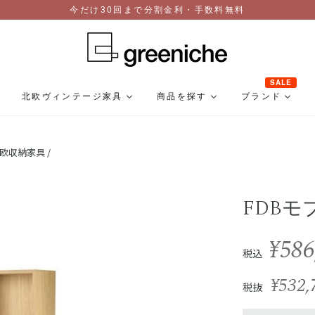
今だけ30回まで分割金利・手数料無料
SALE
北欧ヴィンテージ家具
商品を探す
ブランド
欧収納家具 /
FDBモブ
¥586
税込
¥532,
税抜