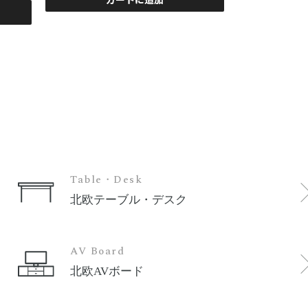
カ
Table・Desk
北欧テーブル・デスク
AV Board
北欧AVボード