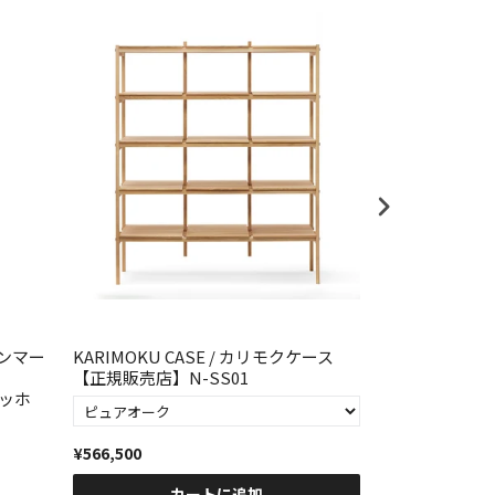
ンマー
KARIMOKU CASE / カリモクケース
FDBモブラー
【正規販売店】N-SS01
クデザイン J52
コッホ
Mogensen
¥566,500
¥186,000
カートに追加