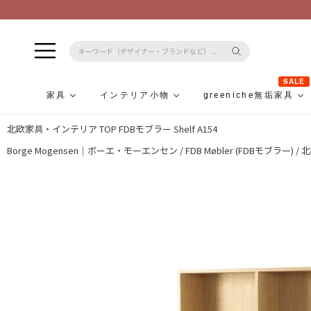
SALE
家具
インテリア小物
greeniche無垢家具
コ
北欧家具・インテリア TOP
FDBモブラー Shelf A154
ン
テ
Borge Mogensen｜ボーエ・モーエンセン /
FDB Møbler (FDBモブラー) /
北
ン
ツ
に
ス
キ
ッ
プ