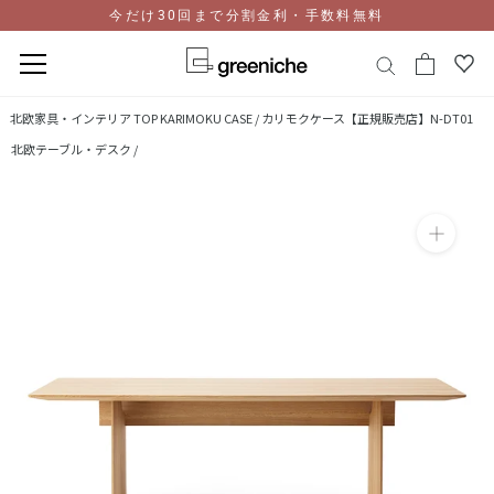
今だけ30回まで分割金利・手数料無料
コ
北欧家具・インテリア TOP
KARIMOKU CASE / カリモクケース【正規販売店】N-DT01
ン
北欧テーブル・デスク /
テ
ン
ツ
に
ス
キ
ッ
プ