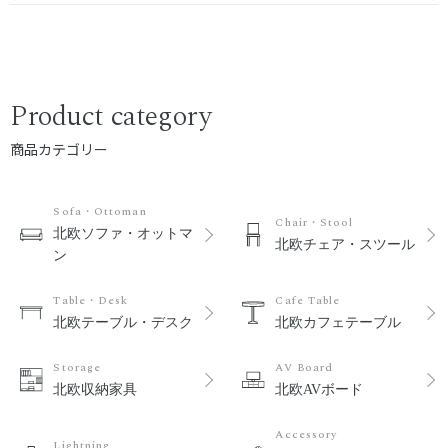
Product category
商品カテゴリー
Sofa・Ottoman
Chair・Stool
北欧ソファ・オットマ
北欧チェア・スツール
ン
Table・Desk
Cafe Table
北欧テーブル・デスク
北欧カフェテーブル
Storage
AV Board
北欧収納家具
北欧AVボード
Accessory
Lightning