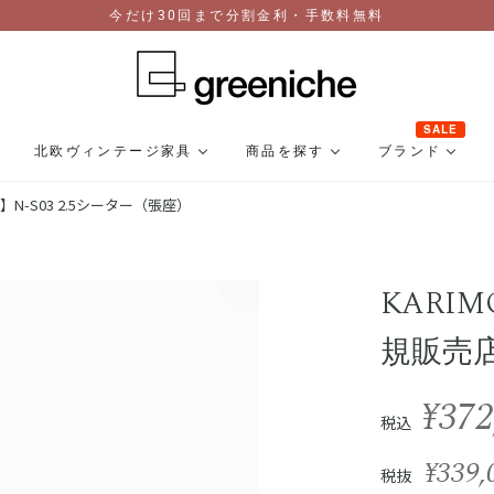
今だけ30回まで分割金利・手数料無料
SALE
北欧ヴィンテージ家具
商品を探す
ブランド
店】N-S03 2.5シーター（張座）
KARI
規販売店
¥372
税込
¥339,
税抜