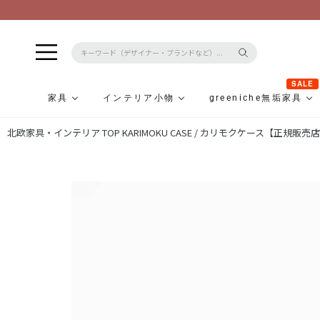
SALE
家具
インテリア小物
greeniche無垢家具
コ
北欧家具・インテリア TOP
KARIMOKU CASE / カリモクケース【正規販売
ン
テ
ン
ツ
に
ス
キ
ッ
プ