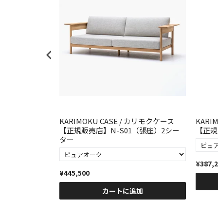
 カリモクケース
KARIMOKU CASE / カリモクケース
KARI
 アーム無し
【正規販売店】N-S01（張座）2シー
【正規
ター
¥387,
¥445,500
加
カートに追加