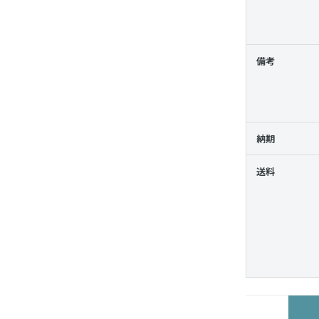
備考
納期
送料