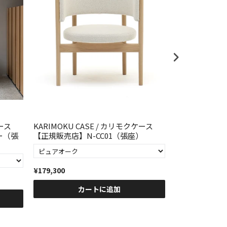
ケース
KARIMOKU CASE / カリモクケース
KARIMOKU 
ー（張
【正規販売店】N-CC01（張座）
【正規販売店】A
¥179,300
¥237,600
カートに追加
カ