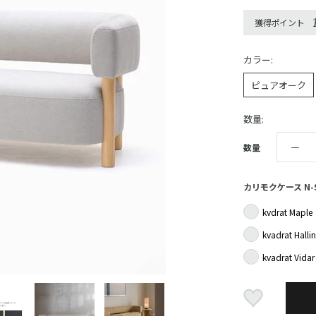
獲得ポイント
カラー:
ピュアオーク
数量:
数量
カリモクケース N-
kvdrat Maple
kvadrat Halli
kvadrat Vidar