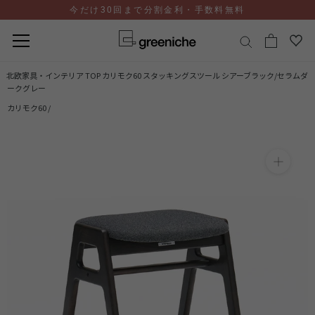
今だけ30回まで分割金利・手数料無料
コ
北欧家具・インテリア TOP
カリモク60 スタッキングスツール シアーブラック/セラムダ
ン
ークグレー
テ
カリモク60 /
ン
ツ
に
ス
キ
ッ
プ